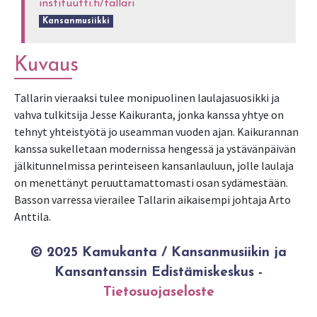
instituutti.fi/tallari
Kansanmusiikki
Kuvaus
Tallarin vieraaksi tulee monipuolinen laulajasuosikki ja
vahva tulkitsija Jesse Kaikuranta, jonka kanssa yhtye on
tehnyt yhteistyötä jo useamman vuoden ajan. Kaikurannan
kanssa sukelletaan modernissa hengessä ja ystävänpäivän
jälkitunnelmissa perinteiseen kansanlauluun, jolle laulaja
on menettänyt peruuttamattomasti osan sydämestään.
Basson varressa vierailee Tallarin aikaisempi johtaja Arto
Anttila.
© 2025 Kamukanta / Kansanmusiikin ja
Kansantanssin Edistämiskeskus -
Tietosuojaseloste