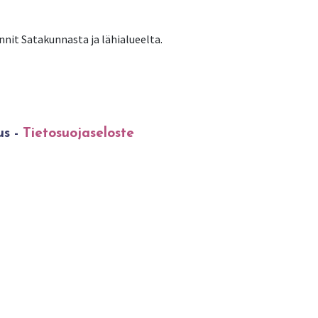
nit Satakunnasta ja lähialueelta.
us -
Tietosuojaseloste