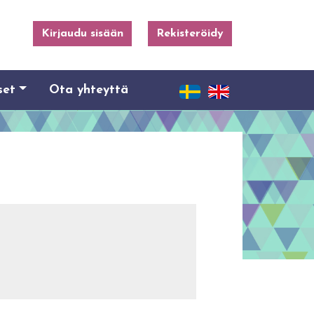
Kirjaudu sisään
Rekisteröidy
set
Ota yhteyttä