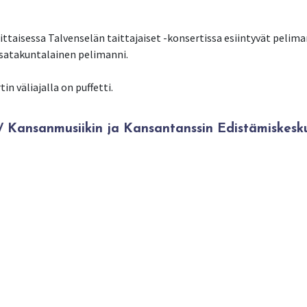
taisessa Talvenselän taittajaiset -konsertissa esiintyvät peliman
 satakuntalainen pelimanni.
in väliajalla on puffetti.
Kansanmusiikin ja Kansantanssin Edistämiskesk