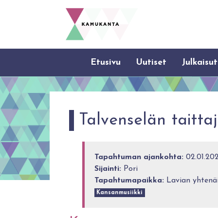
Etusivu
Uutiset
Julkaisut
Talvenselän taittaj
Tapahtuman ajankohta:
02.01.2024
Sijainti:
Pori
Tapahtumapaikka:
Lavian yhtenä
Kansanmusiikki