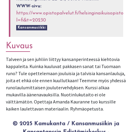
WWW-sivu:
https://www.opistopalvelut.fi/helsinginaikuisopisto/co
l=fi&t=20230
Kansanmusiikki
Kuvaus
Talveen ja sen juhliin liittyy kansanperinteessä kiehtovia
kappaleita. Kuinka kuuluvat pakkasen sanat tai Tuomaan
runo? Tule opettelemaan jouluisia ja talvisia kansanlauluja,
joita et ehkä ole ennen kuullutkaan! Teemme myös yhdessä
runolaulumittaisen joulutervehdyksen. Kurssi alkaa
mukavilla äänenavauksilla. Nuotinlukutaito ei ole
välttämätön. Opettaja Amanda Kauranne tuo kurssille
kaiken laulettavan materiaalin. Ryhmäopetusta.
© 2025 Kamukanta / Kansanmusiikin ja