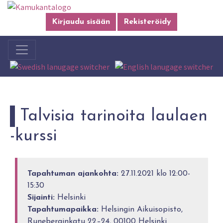
Kirjaudu sisään
Rekisteröidy
Talvisia tarinoita laulaen
-kurssi
Tapahtuman ajankohta:
27.11.2021 klo 12:00-
15:30
Sijainti:
Helsinki
Tapahtumapaikka:
Helsingin Aikuisopisto,
Runeberginkatu 22–24, 00100 Helsinki