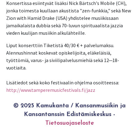
Konsertissa esiintyvät lisäksi Nick Bärtsch's Mobile (CH),
jonka toimesta kuullaan akustista "zen-funkkia," sekä New
Zion with Hamid Drake (USA) yhdistelee musiikissaan
jamaikalaista dubbia sekä 70-luvun spirituaalista jazzia
vieden kuulijan musiikin alkulähteille.
Liput konserttiin Tiketistä 40/30 € + palvelumaksu.
Alennushinnat koskevat opiskelijoita, eläkeläisiä,
työttömiä, varus- ja siviilipalvelusmiehiä sekä 12─18-
vuotiaita.
Lisätiedot sekä koko festivaalin ohjelma osoitteessa:
http://www.tamperemusicfestivals.fi/jazz
© 2025 Kamukanta / Kansanmusiikin ja
Kansantanssin Edistämiskeskus -
Tietosuojaseloste