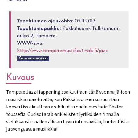
Tapahtuman ajankohta:
05.11.2017
Tapahtumapaikka:
Pakkahuone, Tullikamarin
aukio 2, Tampere
WWW-sivu:
http://www.tamperemusicfestivals.fi/jazz
Kansanmusiikki
Kuvaus
Tampere Jazz Happeningissa kuullaan tänä vuonna jälleen
musiikkia maailmalta, kun Pakkahuoneen sunnuntain
konsertissa kuullaan arabiluuttu oudin mestaria Dhafer
Youssefia. Oud soi arabiankielisten lyriikoiden rinnalla
sielukkaasti saaden aikaan hyvin intensiivistä, tunteellista
ja svengaavaa musiikkia!