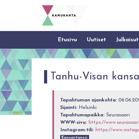
Etusivu
Uutiset
Julkaisut
Tanhu-Visan kansa
Tapahtuman ajankohta:
06.06.202
Sijainti:
Helsinki
Tapahtumapaikka:
Seurasaari
WWW-sivu:
https://www.seurasaari
Instagram-tili:
https://www.instag
Kansantanssi