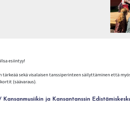
isa esiintyy!
on tärkeää sekä visalaisen tanssiperinteen säilyttäminen että my
kortit (säävaraus).
Kansanmusiikin ja Kansantanssin Edistämiskesk