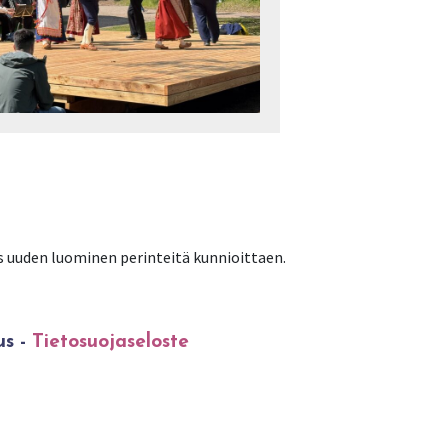
ös uuden luominen perinteitä kunnioittaen.
us -
Tietosuojaseloste