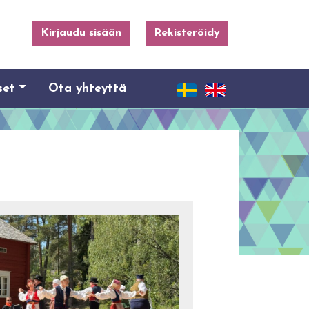
Kirjaudu sisään
Rekisteröidy
set
Ota yhteyttä