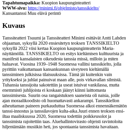
Tapahtumapaikka:
Kuopion kaupunginteatteri
WWW-sivu:
https://minimi.fi/ohjelmisto/tanssikielto/
Kansantanssi
Muu elävä perintö
Kuvaus
Tanssiteatteri Tsuumi ja Tanssiteatteri Minimi esittävät Antti Lahden
ohjaaman, syksyllä 2020 ensiesitetyn teoksen TANSSIKIELTO
syksyllä 2022 viisi kertaa Kuopion kaupunginteatterin Maria-
näyttämöllä. TANSSIKIELTO on esitys kieltämisen kulttuurista ja
manifesti kansalaisten oikeudesta tanssia missä, milloin ja miten
haluavat. Vuosina 1939–1948 Suomessa vallitsi tanssikielto, jolla
pyrittiin vaikuttamaan kansankunnan siveyteen kieltämällä
tanssiminen julkisissa tilaisuuksissa. Tämä jäi kuitenkin vain
yritykseksi ja juhlat painuivat maan alle, pois virkavallan silmistä.
Tuhansia tanssijoita sakotettiin ja useat istuivat vankilassa, mutta
enemmistö juhlijoista ei koskaan jäänyt kiinni laittomasta
tanssimisesta. Suurin osa rangaistuksen saaneista oli naisia, joille
ajan moraalikoodisto oli huomattavasti ankarampi. Tanssikiellon
aiheuttaman paineen purkauduttua Suomessa alkoi ennennäkemätön
tanssi-innostus ja tanssilavojen kulta-aika.Juuri ennen teoksen ensi-
iltaa maaliskuussa 2020, Suomessa todettiin poikkeusolot ja
tanssimista rajoitettiin taas. Aluehallintovirasto ohjeisti ravintoloita
hiljentämään musiikin heti, jos spontaania tanssimista havaitaan.