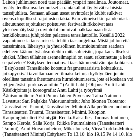
Laiton juhliminen nosti taas päätään ympäri maailmaa. Joutomaat,
hylätyt teollisuusrakennukset ja rantakalliot täyttyivät salaisista
tanssijuhlista. Samaan aikaan useat ravintolat ja klubit sulkivat
ovensa lopullisesti rajoitusten takia. Kun viimeisetkin pandemiasta
aiheutuneet rajoitukset poistuivat, festivaalit rikkoivat taas
yleisöennätyksiä ja ravintolat joutuivat palkkaamaan lisää
henkilökuntaa juhlijoiden palatessa tanssilattioille. Kesällä 2022
vapautuneesta tanssimisesta tehtiin taas ongelma. Mistä johtuu että
tanssiminen, läheisyys ja yhteisöllinen hurmioituminen saadaan
edelleen käänneltyä absurdeihin mittasuhteisiin, jopa kansalliseksi
uhaksi. Miten tällainen asenneilmapiiri on saatu rakennettua ja ketä
se palvelee? Esityksen teemat ovat taas hämmentävän ajankohtaisia.
”Esityksenä Tanssikielto koostuu fragmentaarisista kohtauksia,
jotkapyrkivät tavoittamaan eri ilmaisukeinoja hyödyntäen jotain
oleellista tanssina iheuttamasta hurmioitumisesta, jota ei koskaan voi
tyhjentävästi purkaas anoihin.” (Antti Lahti) Ohjaus: Antti Lahti
Käsikirjoitus ja koreografia: Antti Lahti ja työryhmä
Äänisuunnittelu: Antti Puumalainen Puvustus: Taina Natunen
Lavastus: Sari Paljakka Valosuunnittelu: Juho Itkonen Tuotanto:
Tanssiteatteri Tsuumi, Tanssiteatteri Minimi Alkuperäinen tuotanto:
Tanssiteatteri Tsuumi, Tanssiteatteri Minimi, Kuopion
Kaupunginteatteri Esiintyjät: Reetta-Kaisa Iles, Tuomas Juntunen,
Sampo Kerola, Salla Korja, Riikka Puumalainen (Tanssiteatteri
Tsuumi), Anni Horsmanheimo, Mika Juusela, Virva Torkko-Muñoz
(Tanssiteatteri Minimi) Esitykset: To 13.10. klo 19.15 Pe 14.10. klo