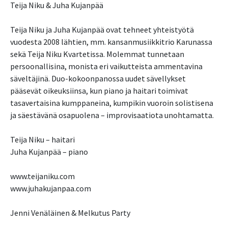
Teija Niku & Juha Kujanpää
Teija Niku ja Juha Kujanpää ovat tehneet yhteistyötä
vuodesta 2008 lähtien, mm. kansanmusiikkitrio Karunassa
sekä Teija Niku Kvartetissa. Molemmat tunnetaan
persoonallisina, monista eri vaikutteista ammentavina
säveltäjinä. Duo-kokoonpanossa uudet sävellykset
pääsevät oikeuksiinsa, kun piano ja haitari toimivat
tasavertaisina kumppaneina, kumpikin vuoroin solistisena
ja säestävänä osapuolena – improvisaatiota unohtamatta.
Teija Niku – haitari
Juha Kujanpää – piano
www.teijaniku.com
www.juhakujanpaa.com
Jenni Venäläinen & Melkutus Party