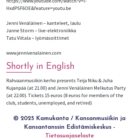
https://www.youtube.com/watch?v=l-
HxdPSF6OE&feature=youtu.be
Jenni Venäläinen – kanteleet, laulu
Janne Storm – live-elektroniikka
Tatu Viitala – lyömäsoittimet
www.jennivenalainen.com
Shortly in English
Rahvaanmusiikin kerho presents Teija Niku & Juha
Kujanpää (at 21.00) and Jenni Venäläinen Melkutus Party
(at 22.00). Tickets 15 euros (8 euros for members of the
club, students, unemployed, and retired)
© 2025 Kamukanta / Kansanmusiikin ja
Kansantanssin Edistämiskeskus -
Tietosuojaseloste