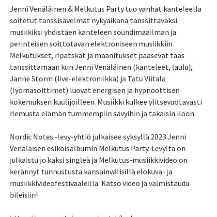
Jenni Venäläinen & Melkutus Party tuo vanhat kanteleella
soitetut tanssisävelmät nykyaikana tanssittavaksi
musiikiksi yhdistäen kanteleen soundimaailman ja
perinteisen soittotavan elektroniseen musiikkiin.
Melkutukset, ripatskat ja maanitukset pääsevät taas
tanssittamaan kun Jenni Venäläinen (kanteleet, laulu),
Janne Storm (live-elektroniikka) ja Tatu Viitala
(lyömäsoittimet) luovat energisen ja hypnoottisen
kokemuksen kuulijoilleen. Musiikki kulkee ylitsevuotavasti
riemusta elämän tummempiin sävyihin ja takaisin iloon.
Nordic Notes -levy-yhtiö julkaisee syksyllä 2023 Jenni
Venäläisen esikoisalbumin Melkutus Party. Levyltä on
julkaistu jo kaksi singleä ja Melkutus-musiikkivideo on
kerännyt tunnustusta kansainvälisillä elokuva- ja
musiikkivideofestivaaleilla. Katso video ja valmistaudu
bileisiin!