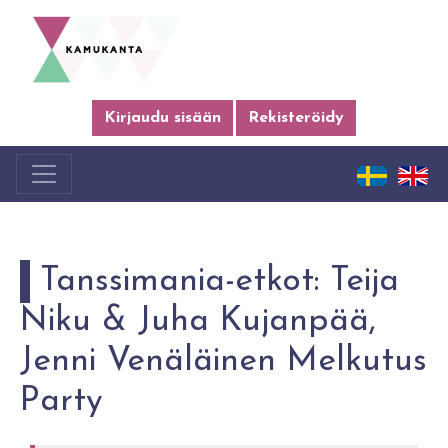
Kirjaudu sisään
Rekisteröidy
Tanssimania-etkot: Teija
Niku & Juha Kujanpää,
Jenni Venäläinen Melkutus
Party