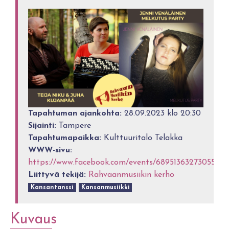
Tapahtuman ajankohta:
28.09.2023 klo 20:30
Sijainti:
Tampere
Tapahtumapaikka:
Kulttuuritalo Telakka
WWW-sivu:
https://www.facebook.com/events/689513632730550/
Liittyvä tekijä:
Rahvaanmusiikin kerho
Kansantanssi
Kansanmusiikki
Kuvaus