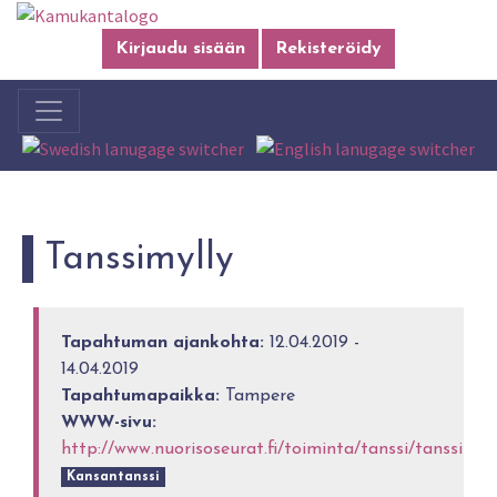
Kirjaudu sisään
Rekisteröidy
Tanssimylly
Tapahtuman ajankohta:
12.04.2019 -
14.04.2019
Tapahtumapaikka:
Tampere
WWW-sivu:
http://www.nuorisoseurat.fi/toiminta/tanssi/tanssimyll
Kansantanssi