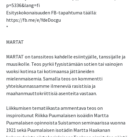
p=5336&lang=fi
Esityskokonaisuuden FB-tapahtuma täällä:
https://fb.me/e/YdeDocgu
*
MARTAT
MARTAT on tanssiteos kahdelle esiintyjälle, tanssijalle ja
muusikolle. Teos pyrkii fyysistämään sotien tai vainojen
vuoksi kotinsa tai kotimaansa jättäneiden
mielenmaisemia. Samalla teos on kommentti
yhteiskunnassamme ilmeneviä rasistisia ja
maahanmuuttokriittisiä asenteita vastaan.
Liikkumisen tematiikasta ammentava teos on
inspiroitunut Riikka Puumalaisen isoäidin Martta
Puumalaisen opinnoista Suistamon seminaarissa vuonna
1921 sekä Puumalaisen isotädin Martta Haakanan