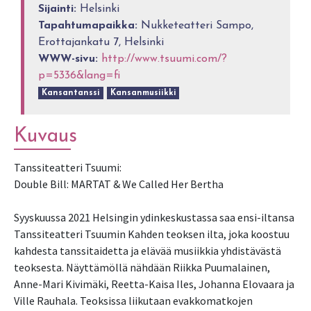
Sijainti:
Helsinki
Tapahtumapaikka:
Nukketeatteri Sampo,
Erottajankatu 7, Helsinki
WWW-sivu:
http://www.tsuumi.com/?
p=5336&lang=fi
Kansantanssi
Kansanmusiikki
Kuvaus
Tanssiteatteri Tsuumi:
Double Bill: MARTAT & We Called Her Bertha
Syyskuussa 2021 Helsingin ydinkeskustassa saa ensi-iltansa
Tanssiteatteri Tsuumin Kahden teoksen ilta, joka koostuu
kahdesta tanssitaidetta ja elävää musiikkia yhdistävästä
teoksesta. Näyttämöllä nähdään Riikka Puumalainen,
Anne-Mari Kivimäki, Reetta-Kaisa Iles, Johanna Elovaara ja
Ville Rauhala. Teoksissa liikutaan evakkomatkojen