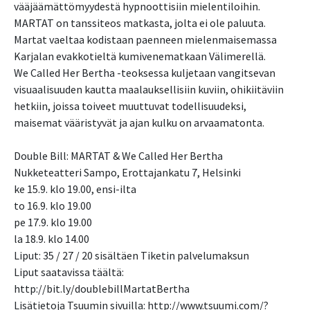
vääjäämättömyydestä hypnoottisiin mielentiloihin.
MARTAT on tanssiteos matkasta, jolta ei ole paluuta.
Martat vaeltaa kodistaan paenneen mielenmaisemassa
Karjalan evakkotieltä kumivenematkaan Välimerellä.
We Called Her Bertha -teoksessa kuljetaan vangitsevan
visuaalisuuden kautta maalauksellisiin kuviin, ohikiitäviin
hetkiin, joissa toiveet muuttuvat todellisuudeksi,
maisemat vääristyvät ja ajan kulku on arvaamatonta.
Double Bill: MARTAT & We Called Her Bertha
Nukketeatteri Sampo, Erottajankatu 7, Helsinki
ke 15.9. klo 19.00, ensi-ilta
to 16.9. klo 19.00
pe 17.9. klo 19.00
la 18.9. klo 14.00
Liput: 35 / 27 / 20 sisältäen Tiketin palvelumaksun
Liput saatavissa täältä:
http://bit.ly/doublebillMartatBertha
Lisätietoja Tsuumin sivuilla: http://www.tsuumi.com/?