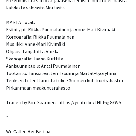
kokemuksista siirtokarjalaisena.Teoksen nimi tulee näistä
kahdesta vahvasta Martasta.
MARTAT ovat:
Esiintyjät: Riikka Puumalainen ja Anne-Mari Kivimäki
Koreografia: Riikka Puumalainen
Musiikki: Anne-Mari Kivimäki
Ohjaus: Tanjalotta Räikkä
Skenografia: Jaana Kurttila
Äänisuunnittelu: Antti Puumalainen
Tuotanto: Tanssiteatteri Tsuumi ja Martat-työryhmä
Teoksen toteuttamista tukee Suomen kulttuurirahaston
Pirkanmaan maakuntarahasto
Traileri by Kim Saarinen:: https://youtu.be/LNLf6gGYW5
*
We Called Her Bertha