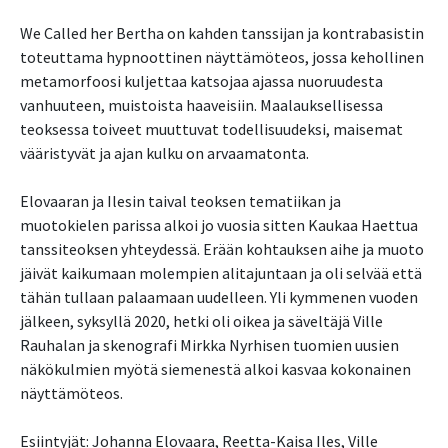
We Called her Bertha on kahden tanssijan ja kontrabasistin
toteuttama hypnoottinen näyttämöteos, jossa kehollinen
metamorfoosi kuljettaa katsojaa ajassa nuoruudesta
vanhuuteen, muistoista haaveisiin. Maalauksellisessa
teoksessa toiveet muuttuvat todellisuudeksi, maisemat
vääristyvät ja ajan kulku on arvaamatonta.
Elovaaran ja Ilesin taival teoksen tematiikan ja
muotokielen parissa alkoi jo vuosia sitten Kaukaa Haettua
tanssiteoksen yhteydessä. Erään kohtauksen aihe ja muoto
jäivät kaikumaan molempien alitajuntaan ja oli selvää että
tähän tullaan palaamaan uudelleen. Yli kymmenen vuoden
jälkeen, syksyllä 2020, hetki oli oikea ja säveltäjä Ville
Rauhalan ja skenografi Mirkka Nyrhisen tuomien uusien
näkökulmien myötä siemenestä alkoi kasvaa kokonainen
näyttämöteos.
Esiintyjät: Johanna Elovaara, Reetta-Kaisa Iles, Ville