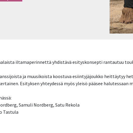
malaista iltamaperinnettä yhdistävä esityskonsepti rantautuu touk
ssijoista ja muusikoista koostuva esiintyjäjoukko heittäytyy hetk
tkertainen. Esityksen yhteydessä myös yleisö pääsee halutessaan
mässä:
 Nordberg, Samuli Nordberg, Satu Rekola
o Tastula