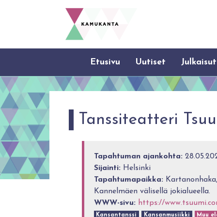
Etusivu
Uutiset
Julkaisut
Tanssiteatteri Tsuu
Tapahtuman ajankohta:
28.05.202
Sijainti:
Helsinki
Tapahtumapaikka:
Kartanonhaka, 
Kannelmäen välisellä jokialueella.
WWW-sivu:
https://www.tsuumi.co
Kansantanssi
Kansanmusiikki
Muu el