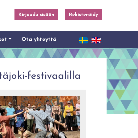
Kirjaudu sisään
Rekisteröidy
set
Ota yhteyttä
joki-festivaalilla