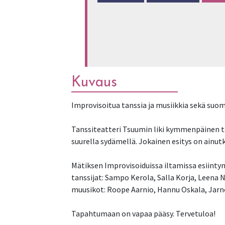
Kuvaus
Improvisoitua tanssia ja musiikkia sekä suo
Tanssiteatteri Tsuumin liki kymmenpäinen tan
suurella sydämellä. Jokainen esitys on ainu
Mätiksen Improvisoiduissa iltamissa esiinty
tanssijat: Sampo Kerola, Salla Korja, Leena
muusikot: Roope Aarnio, Hannu Oskala, Jarn
Tapahtumaan on vapaa pääsy. Tervetuloa!