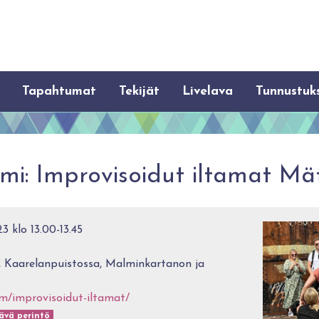
Tapahtumat
Tekijät
Livelava
Tunnustuk
mi: Improvisoidut iltamat Mätä
3 klo 13.00-13.45
Kaarelanpuistossa, Malminkartanon ja
m/improvisoidut-iltamat/
ävä perintö