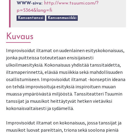
WWW-sivu:
http://www.tsuumi.com/?
p=5364&lang=fi
Kansantanssi
Kansanmusiikki
Kuvaus
Improvisoidut iltamat on uudenlainen esityskokonaisuus,
jonka puitteissa toteutetaan ensisijaisesti
ulkoilmaesityksiä. Kokonaisuus yhdistää tanssitaidetta,
iltamaperinnettä, elävää musiikkia sekä mahdollisuuden
osallistumiseen. Improvisoidut iltamat -konseptin ideana
on tehdä improvisoituja esityksiä inspiroituen muuan
muassa ympäröivästä miljööstä. Tanssiteatteri Tsuumin
tanssijat ja muusikot heittäytyvät hetken vietäviksi
kokonaisvaltaisesti ja sydämellä.
Improvisoidut iltamat on kokonaisuus, jossa tanssijat ja
muusikot luovat pareittain, triona sekä soolona pieniä