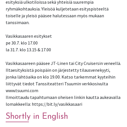
esityksiä ulkotiloissa sekä yhteisiä suurempia
ryhmäkohtauksia. Yleisöä kuljetetaan esityspisteeltä
toiselle ja yleisö pääsee halutessaan myös mukaan
tanssimaan.
Vasikkasaaren esitykset
pe 30.7. klo 17.00
la 31.7. klo 13.15 & 17.00
Vasikkasaareen pääsee JT-Linen tai City Cruisersin veneellä.
Iltaesityksistä poispäin on järjestetty tilausvenekyyti,
jonka lähtöaika on klo 19.00. Katso tarkemmat kyyteihin
liittyvät tiedot Tanssiteatteri Tsuumin verkkosivulta
www.tsuumi.com
Ilmoittaudu tapahtumaan oheisen linkin kautta aukeavalla
lomakkeella: https://bit.ly/vasikkasaari
Shortly in English