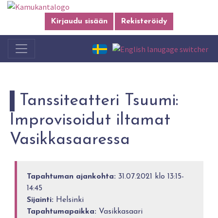
Kirjaudu sisään
Rekisteröidy
Tanssiteatteri Tsuumi:
Improvisoidut iltamat
Vasikkasaaressa
Tapahtuman ajankohta:
31.07.2021 klo 13:15-
14:45
Sijainti:
Helsinki
Tapahtumapaikka:
Vasikkasaari