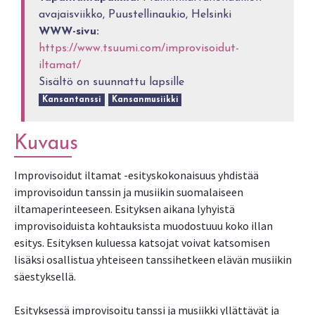
avajaisviikko, Puustellinaukio, Helsinki
WWW-sivu:
https://www.tsuumi.com/improvisoidut-
iltamat/
Sisältö on suunnattu lapsille
Kansantanssi
Kansanmusiikki
Kuvaus
Improvisoidut iltamat -esityskokonaisuus yhdistää
improvisoidun tanssin ja musiikin suomalaiseen
iltamaperinteeseen. Esityksen aikana lyhyistä
improvisoiduista kohtauksista muodostuuu koko illan
esitys. Esityksen kuluessa katsojat voivat katsomisen
lisäksi osallistua yhteiseen tanssihetkeen elävän musiikin
säestyksellä.
Esityksessä improvisoitu tanssi ja musiikki yllättävät ja