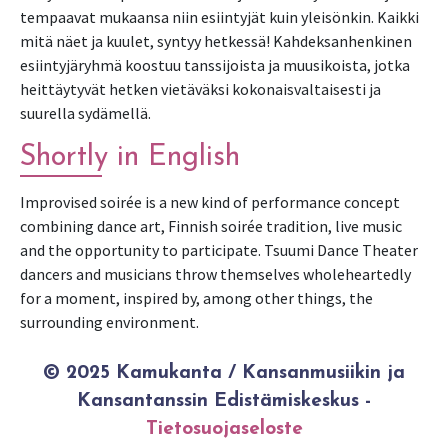
tempaavat mukaansa niin esiintyjät kuin yleisönkin. Kaikki
mitä näet ja kuulet, syntyy hetkessä! Kahdeksanhenkinen
esiintyjäryhmä koostuu tanssijoista ja muusikoista, jotka
heittäytyvät hetken vietäväksi kokonaisvaltaisesti ja
suurella sydämellä.
Shortly in English
Improvised soirée is a new kind of performance concept
combining dance art, Finnish soirée tradition, live music
and the opportunity to participate. Tsuumi Dance Theater
dancers and musicians throw themselves wholeheartedly
for a moment, inspired by, among other things, the
surrounding environment.
© 2025 Kamukanta / Kansanmusiikin ja
Kansantanssin Edistämiskeskus -
Tietosuojaseloste