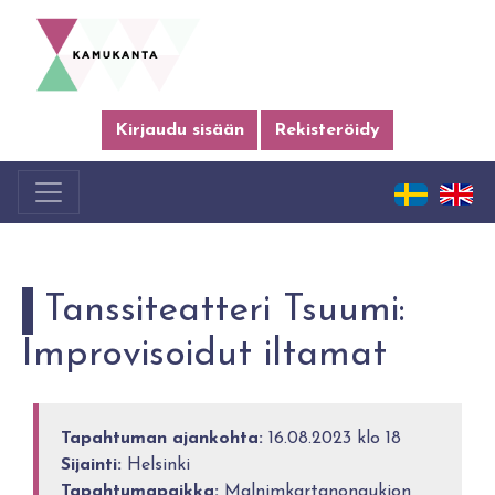
Kirjaudu sisään
Rekisteröidy
Tanssiteatteri Tsuumi:
Improvisoidut iltamat
Tapahtuman ajankohta:
16.08.2023 klo 18
Sijainti:
Helsinki
Tapahtumapaikka:
Malnimkartanonaukion