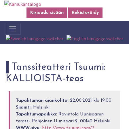
Kirjaudu sisään
Rekisteröidy
Tanssiteatteri Tsuumi:
KALLIOISTA-teos
Tapahtuman ajankohta:
22.06.2021 klo 19:00
Sijainti:
Helsinki
Tapahtumapaikka:
Ravintola Uunisaaren
terassi, Pohjoinen Uunisaari 2, 00140 Helsinki
WWW-sivu:
http://www.tsuumi.com/?