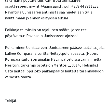
tekemällä pöytävaraus Ravintola Uunisaareen
osoitteeseen: myynti@uunisaari.fi, puh.+358 44 7711288.
Ravintola Uunisaaren antimista saa mielellään tulla
nauttimaan jo ennen esityksen alkua!
Paikkoja esityksiin on rajallinen määrä, joten tee
pöytävaraus Ravintola Uunisaareen ajoissa!
Kulkeminen Uunisaareen: Uunisaareen pääsee lautalla, joka
kulkee Kompassilaiturilta Neitsytpolun päästä. (Huom.
Kompassilaituri on ainakin HSL:n palveluissa vain nimellä
Meritori, tarkempi osoite on Meritori 1, 00140 Helsinki.)
Osta lauttalippu joko paikanpäältä lautalta tai ennakkoon
verkosta täältä.
Tekijät: