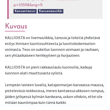
p=5359&lang=fi
Kansantanssi
Kansanmusiikki
Kuvaus
KALLIOISTA on livemusiikkia, tanssia ja tekstiä yhdistävä
esitys ihmisen luontosuhteesta ja luontokokemusten
voimasta. Teos on sukellus luonnon voimaan ja rauhaan,
sen yhtäaikaiseen herkkyyteen ja hurjuuteen.
KALLIOISTA on pieni rakkauslaulu luonnolle, kaikuja
luonnon alati muuttuvasta sylistä.
Lempeän laineen luvalla, katajanmarjan karvaassa maussa,
pistelevissä nokkosissa, meren kantaessa ukkosen rumpua,
jäiden jytkyessä kylmän kankeana, uskon vihdoin, ettei ole
mitään kauniimpaa kuin tämä kaikki.