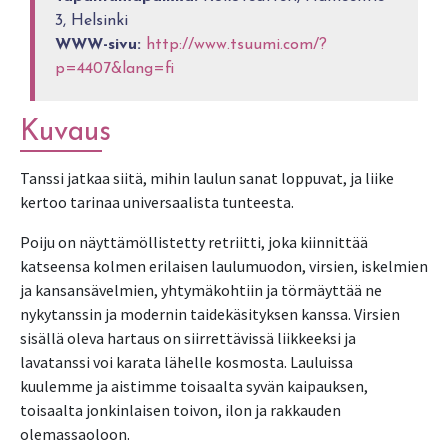
3, Helsinki
WWW-sivu:
http://www.tsuumi.com/?
p=4407&lang=fi
Kuvaus
Tanssi jatkaa siitä, mihin laulun sanat loppuvat, ja liike
kertoo tarinaa universaalista tunteesta.
Poiju on näyttämöllistetty retriitti, joka kiinnittää
katseensa kolmen erilaisen laulumuodon, virsien, iskelmien
ja kansansävelmien, yhtymäkohtiin ja törmäyttää ne
nykytanssin ja modernin taidekäsityksen kanssa. Virsien
sisällä oleva hartaus on siirrettävissä liikkeeksi ja
lavatanssi voi karata lähelle kosmosta. Lauluissa
kuulemme ja aistimme toisaalta syvän kaipauksen,
toisaalta jonkinlaisen toivon, ilon ja rakkauden
olemassaoloon.