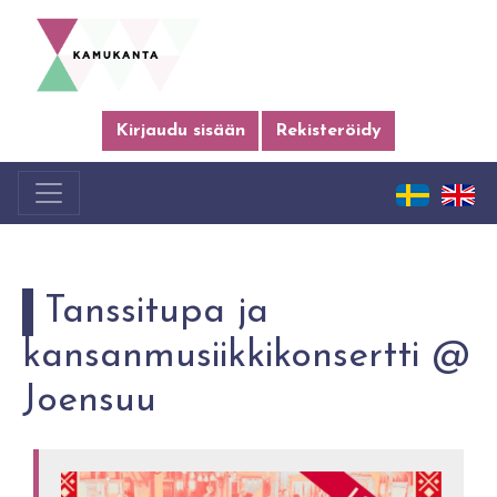
Kirjaudu sisään
Rekisteröidy
Tanssitupa ja
kansanmusiikkikonsertti @
Joensuu