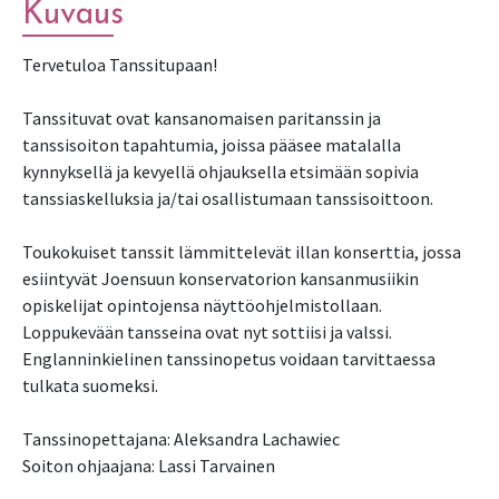
Kuvaus
Tervetuloa Tanssitupaan!
Tanssituvat ovat kansanomaisen paritanssin ja
tanssisoiton tapahtumia, joissa pääsee matalalla
kynnyksellä ja kevyellä ohjauksella etsimään sopivia
tanssiaskelluksia ja/tai osallistumaan tanssisoittoon.
Toukokuiset tanssit lämmittelevät illan konserttia, jossa
esiintyvät Joensuun konservatorion kansanmusiikin
opiskelijat opintojensa näyttöohjelmistollaan.
Loppukevään tansseina ovat nyt sottiisi ja valssi.
Englanninkielinen tanssinopetus voidaan tarvittaessa
tulkata suomeksi.
Tanssinopettajana: Aleksandra Lachawiec
Soiton ohjaajana: Lassi Tarvainen