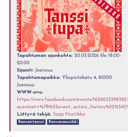
Tapahtuman ajankohta:
20.05.2026 klo 18:00-
20:00
Sijainti:
Joensuu
Tapahtumapaikka:
Yliopistokatu 4, 80100
Joensuu
WWW-sivu:
https://www.facebook.com/events/1628633398382328
acontext=%7B%22event_action_history%22%3A[%
Liittyvä tekijä:
Saija Hostikka
Kansantanssi
Kansanmusiikki