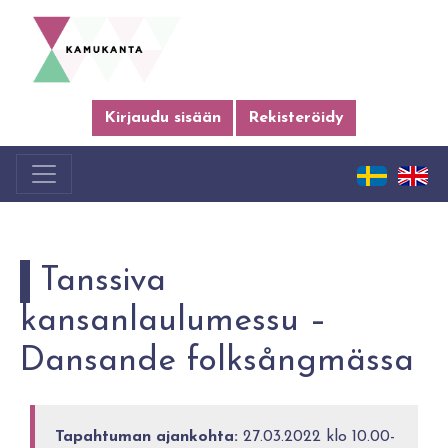
Kirjaudu sisään
Rekisteröidy
Tanssiva
kansanlaulumessu –
Dansande folksångmässa
Tapahtuman ajankohta:
27.03.2022 klo 10.00-