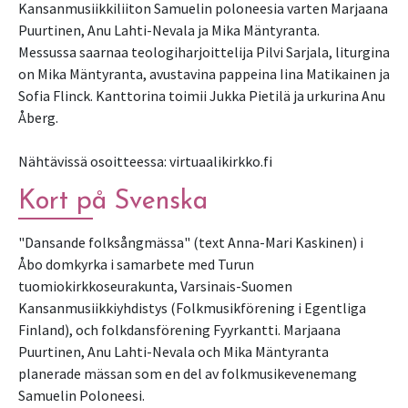
Kansanmusiikkiliiton Samuelin poloneesia varten Marjaana
Puurtinen, Anu Lahti-Nevala ja Mika Mäntyranta.
Messussa saarnaa teologiharjoittelija Pilvi Sarjala, liturgina
on Mika Mäntyranta, avustavina pappeina Iina Matikainen ja
Sofia Flinck. Kanttorina toimii Jukka Pietilä ja urkurina Anu
Åberg.
Nähtävissä osoitteessa: virtuaalikirkko.fi
Kort på Svenska
"Dansande folksångmässa" (text Anna-Mari Kaskinen) i
Åbo domkyrka i samarbete med Turun
tuomiokirkkoseurakunta, Varsinais-Suomen
Kansanmusiikkiyhdistys (Folkmusikförening i Egentliga
Finland), och folkdansförening Fyyrkantti. Marjaana
Puurtinen, Anu Lahti-Nevala och Mika Mäntyranta
planerade mässan som en del av folkmusikevenemang
Samuelin Poloneesi.