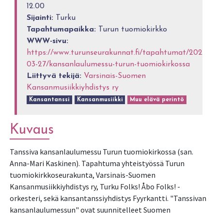
12.00
Sijainti:
Turku
Tapahtumapaikka:
Turun tuomiokirkko
WWW-sivu:
https://www.turunseurakunnat.fi/tapahtumat/2022-
03-27/kansanlaulumessu-turun-tuomiokirkossa
Liittyvä tekijä:
Varsinais-Suomen
Kansanmusiikkiyhdistys ry
Kansantanssi
Kansanmusiikki
Muu elävä perintö
Kuvaus
Tanssiva kansanlaulumessu Turun tuomiokirkossa (san.
Anna-Mari Kaskinen). Tapahtuma yhteistyössä Turun
tuomiokirkkoseurakunta, Varsinais-Suomen
Kansanmusiikkiyhdistys ry, Turku Folks! Åbo Folks! -
orkesteri, sekä kansantanssiyhdistys Fyyrkantti. "Tanssivan
kansanlaulumessun" ovat suunnitelleet Suomen