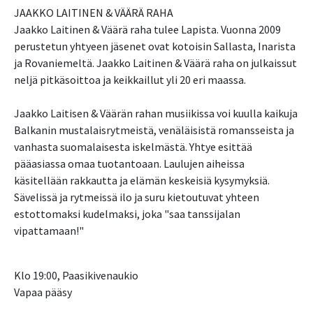
JAAKKO LAITINEN & VÄÄRÄ RAHA
Jaakko Laitinen & Väärä raha tulee Lapista. Vuonna 2009
perustetun yhtyeen jäsenet ovat kotoisin Sallasta, Inarista
ja Rovaniemeltä. Jaakko Laitinen & Väärä raha on julkaissut
neljä pitkäsoittoa ja keikkaillut yli 20 eri maassa.
Jaakko Laitisen & Väärän rahan musiikissa voi kuulla kaikuja
Balkanin mustalaisrytmeistä, venäläisistä romansseista ja
vanhasta suomalaisesta iskelmästä. Yhtye esittää
pääasiassa omaa tuotantoaan. Laulujen aiheissa
käsitellään rakkautta ja elämän keskeisiä kysymyksiä.
Sävelissä ja rytmeissä ilo ja suru kietoutuvat yhteen
estottomaksi kudelmaksi, joka "saa tanssijalan
vipattamaan!"
Klo 19:00, Paasikivenaukio
Vapaa pääsy