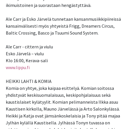
ikimuistoinen ja suorastaan hengästyttävä.
Ale Carr ja Esko Järvelä tunnetaan kansanmusiikkipiireissä
kansainvälisesti myös yhtyeistä Frigg, Dreamers Circus,
Baltic Crossing, Basco ja Tsuumi Sound System.
Ale Carr - cittern ja viulu
Esko Järvelä – viulu
Klo 16:00, Kerava-sali
www.lippu.fi
HEIKKI LAHTI & KOMIA
Komia on yhtye, joka kaipaa esittelyä. Komian soitossa
yhdistyvät keskisuomalaisuus, keskipohjalaisuus sekä
kaustislaiset kylätyylit. Komian pelimanneista Ilkka asuu
Kaustisen kirkolla, Mauno Järvelässä ja Arto Salonkylässä.
Heikki ja Katja ovat jämsänkoskelaisia ja Tony pitää majaa
Jylhän kylällä Kaustisella. Jylhässä Tonyn tuvassa on