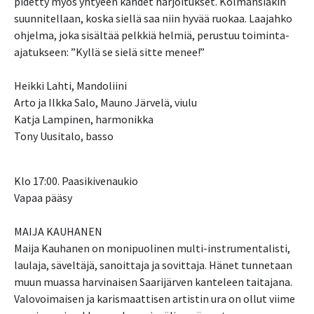
pidetty myös yhtyeen kahdet harjoitukset. Kolmansiakin
suunnitellaan, koska siellä saa niin hyvää ruokaa. Laajahko
ohjelma, joka sisältää pelkkiä helmiä, perustuu toiminta-
ajatukseen: ”Kyllä se sielä sitte menee!”
Heikki Lahti, Mandoliini
Arto ja Ilkka Salo, Mauno Järvelä, viulu
Katja Lampinen, harmonikka
Tony Uusitalo, basso
Klo 17:00. Paasikivenaukio
Vapaa pääsy
MAIJA KAUHANEN
Maija Kauhanen on monipuolinen multi-instrumentalisti,
laulaja, säveltäjä, sanoittaja ja sovittaja. Hänet tunnetaan
muun muassa harvinaisen Saarijärven kanteleen taitajana.
Valovoimaisen ja karismaattisen artistin ura on ollut viime