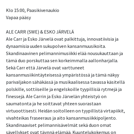
Klo 15:00, Paasikivenaukio
Vapaa pääsy
ALE CARR (SWE) & ESKO JÄRVELÄ
Ale Carr ja Esko Järvelä ovat palkittuja, innovatiivisia ja
dynaamisia uuden sukupolven kansanmuusikoita.
Skandinaavinen pelimannimusiikki elää nousukauttaan ja
tämä duo porskuttaa sen korkeimmalla aallonharjalla.
Sekä Carr että Järvelä ovat varttuneet
kansanmusiikintäyteisessä ympäristössä ja tämä näkyy
parivaljakon sähäkässä ja musikaalisessa tavassa käsitellä
polskille, sottiiseille ja engelskoille tyypillisiä rytmejä ja
finessejä. Ale Carrin ja Esko Järvelän yhteistyö on
saumatonta ja he soittavat yhteen suorastaan
virtuoottisesti. Heidän soitolleen on tyypillistä virtapiikit,
vivahteikas fraseeraus ja aito kansanmusiikkipoljento.
Skandinaaviset pelimannisävelmät sekä duon omat
sävellykset ovat täynnä elämää. Kuuntelukokemus on