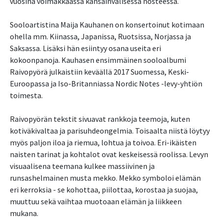
vuosina voimakkaassa kansainvälisessä nosteessa.
Sooloartistina Maija Kauhanen on konsertoinut kotimaan
ohella mm. Kiinassa, Japanissa, Ruotsissa, Norjassa ja
Saksassa. Lisäksi hän esiintyy osana useita eri
kokoonpanoja. Kauhasen ensimmäinen sooloalbumi
Raivopyörä julkaistiin keväällä 2017 Suomessa, Keski-
Euroopassa ja Iso-Britanniassa Nordic Notes -levy-yhtiön
toimesta.
Raivopyörän tekstit sivuavat rankkoja teemoja, kuten
kotiväkivaltaa ja parisuhdeongelmia. Toisaalta niistä löytyy
myös paljon iloa ja riemua, lohtua ja toivoa. Eri-ikäisten
naisten tarinat ja kohtalot ovat keskeisessä roolissa. Levyn
visuaalisena teemana kulkee massiivinen ja
runsashelmainen musta mekko. Mekko symboloi elämän
eri kerroksia - se kohottaa, piilottaa, korostaa ja suojaa,
muuttuu sekä vaihtaa muotoaan elämän ja liikkeen
mukana.