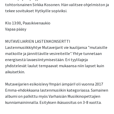
tohtorisnainen Sirkka Kosonen. Hän valitsee ohjelmiston ja
tekee sovitukset Hytkyille sopiviksi.
Klo 13:00, Paasikivenaukio
Vapaa pääsy
MUTAVEIJARIEN LASTENKONSERTTI
Lastenmusiikkiyhtye Mutaveijarit vie kuulijansa "mutaisille
matkoille ja jännittäville vesireiteille". Yhtye tunnetaan
energisestä lavaesiintymisestään. Eri tyylilajeja
yhdistelevät laulut tempaavat mukaansa niin lapset kuin
aikuisetkin.
Mutaveijarien esikoislevy Ympäri ämpäri! oli vuonna 2017
Emma-ehdokkaana lastenmusiikin kategoriassa. Samainen
albumi on palkittu myös Varhaisiän Musiikinopettajien
kunniamaininnalla. Esityksen ikäsuositus on 3-8 vuotta.