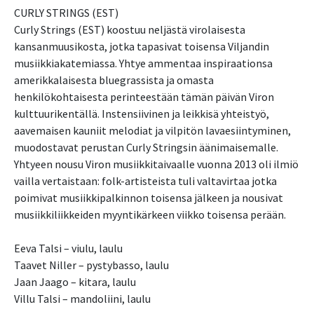
CURLY STRINGS (EST)
Curly Strings (EST) koostuu neljästä virolaisesta
kansanmuusikosta, jotka tapasivat toisensa Viljandin
musiikkiakatemiassa. Yhtye ammentaa inspiraationsa
amerikkalaisesta bluegrassista ja omasta
henkilökohtaisesta perinteestään tämän päivän Viron
kulttuurikentällä. Instensiivinen ja leikkisä yhteistyö,
aavemaisen kauniit melodiat ja vilpitön lavaesiintyminen,
muodostavat perustan Curly Stringsin äänimaisemalle.
Yhtyeen nousu Viron musiikkitaivaalle vuonna 2013 oli ilmiö
vailla vertaistaan: folk-artisteista tuli valtavirtaa jotka
poimivat musiikkipalkinnon toisensa jälkeen ja nousivat
musiikkiliikkeiden myyntikärkeen viikko toisensa perään.
Eeva Talsi – viulu, laulu
Taavet Niller – pystybasso, laulu
Jaan Jaago – kitara, laulu
Villu Talsi – mandoliini, laulu