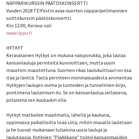
NÄPPÄRIKURSSIN PÄÄTÖSKONSERTTI
Vuoden 2018 TE!Festin avaa nuorten näppäripelimannien
soittokurssin päätöskonsertti.
Klo 12:00, Kerava-sali
www.lippu.fi
HYTKYT
Keravalainen Hytkyt on mukava naisporukka, joka laulaa
kansanlauluja perinteitä kunnioittaen, mutta uusin
maustein maustettuna. Suomen rikas laulukulttuuri on osa
itää ja länttä. Tästä perinteen moninaisuudesta ammentaa
Hytkyjen laulujen voima ja tunteiden ja tunnelmien kirjo,
pontimena laulamisen ilo. Se on kansanlaulua sellaisena,
jollaisena sen kuuluukin olla.
Hytkyt matkailee maailmalla, lähellä ja kaukana,
oppimassa paikallisilta lisää siitä, miten muualla lauletaan
ja he tuovat mukanaan tuliaisina uusia lauluja ja
laulutapoja. Hytkyjen "PiäAkkana" toimii kansanmusiikin