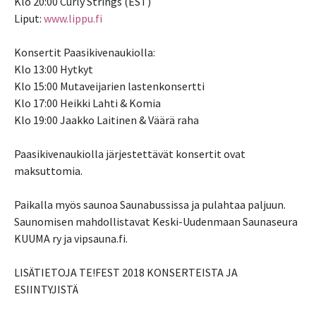
Klo 20:00 Curly Strings (EST)
Liput:
www.lippu.fi
Konsertit Paasikivenaukiolla:
Klo 13:00 Hytkyt
Klo 15:00 Mutaveijarien lastenkonsertti
Klo 17:00 Heikki Lahti & Komia
Klo 19:00 Jaakko Laitinen & Väärä raha
Paasikivenaukiolla järjestettävät konsertit ovat
maksuttomia.
Paikalla myös saunoa Saunabussissa ja pulahtaa paljuun.
Saunomisen mahdollistavat Keski-Uudenmaan Saunaseura
KUUMA ry ja vipsauna.fi.
LISÄTIETOJA TE!FEST 2018 KONSERTEISTA JA
ESIINTYJISTÄ