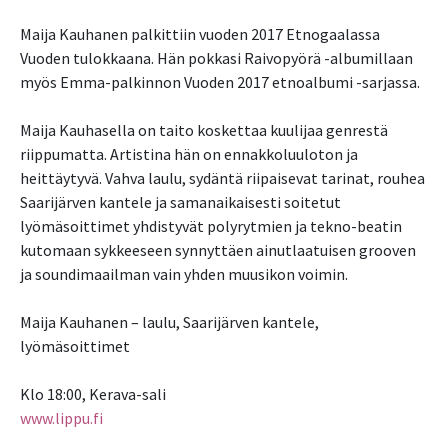
Maija Kauhanen palkittiin vuoden 2017 Etnogaalassa
Vuoden tulokkaana. Hän pokkasi Raivopyörä -albumillaan
myös Emma-palkinnon Vuoden 2017 etnoalbumi -sarjassa.
Maija Kauhasella on taito koskettaa kuulijaa genrestä
riippumatta. Artistina hän on ennakkoluuloton ja
heittäytyvä. Vahva laulu, sydäntä riipaisevat tarinat, rouhea
Saarijärven kantele ja samanaikaisesti soitetut
lyömäsoittimet yhdistyvät polyrytmien ja tekno-beatin
kutomaan sykkeeseen synnyttäen ainutlaatuisen grooven
ja soundimaailman vain yhden muusikon voimin.
Maija Kauhanen – laulu, Saarijärven kantele,
lyömäsoittimet
Klo 18:00, Kerava-sali
www.lippu.fi