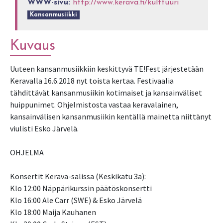
WWW-sivu:
http://www.kerava.fi/kulttuuri
Kansanmusiikki
Kuvaus
Uuteen kansanmusiikkiin keskittyvä TE!Fest järjestetään
Keravalla 16.6.2018 nyt toista kertaa. Festivaalia
tähdittävät kansanmusiikin kotimaiset ja kansainväliset
huippunimet. Ohjelmistosta vastaa keravalainen,
kansainvälisen kansanmusiikin kentällä mainetta niittänyt
viulisti Esko Järvelä.
OHJELMA
Konsertit Kerava-salissa (Keskikatu 3a):
Klo 12:00 Näppärikurssin päätöskonsertti
Klo 16:00 Ale Carr (SWE) & Esko Järvelä
Klo 18:00 Maija Kauhanen