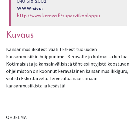
040 318 2002
WWW-sivu:
http://www.kerava.fi/superviikonloppu
Kuvaus
Kansanmusiikkifestivaali TE!Fest tuo uuden
kansanmusiikin huippunimet Keravalle jo kolmatta kertaa.
Kotimaisista ja kansainvälisistä tähtiesiintyjistä koostuvan
ohjelmiston on koonnut keravalainen kansanmusiikkiguru,
viulisti Esko Järvelä. Tervetuloa nauttimaan
kansanmusiikista ja kesästä!
OHJELMA