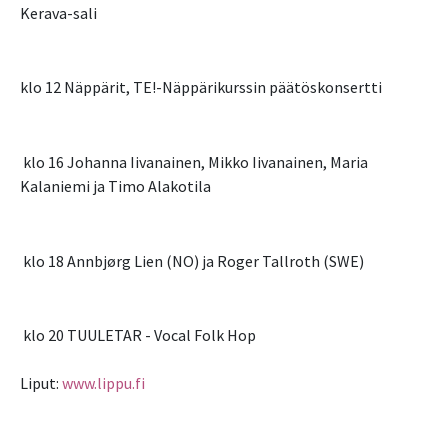
Kerava-sali
klo 12 Näppärit, TE!-Näppärikurssin päätöskonsertti
klo 16 Johanna Iivanainen, Mikko Iivanainen, Maria
Kalaniemi ja Timo Alakotila
klo 18 Annbjørg Lien (NO) ja Roger Tallroth (SWE)
klo 20 TUULETAR - Vocal Folk Hop
Liput:
www.lippu.fi