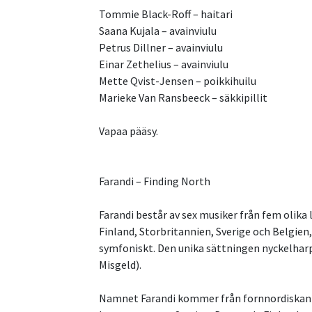
Tommie Black-Roff – haitari
Saana Kujala – avainviulu
Petrus Dillner – avainviulu
Einar Zethelius – avainviulu
Mette Qvist-Jensen – poikkihuilu
Marieke Van Ransbeeck – säkkipillit
Vapaa pääsy.
Farandi – Finding North
Farandi består av sex musiker från fem olika
Finland, Storbritannien, Sverige och Belgien, 
symfoniskt. Den unika sättningen nyckelharpa
Misgeld).
Namnet Farandi kommer från fornnordiskan oc