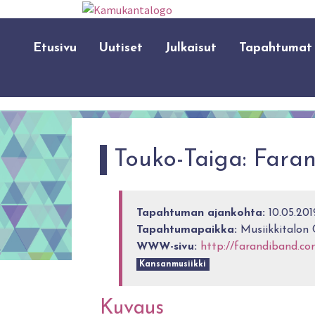
Etusivu
Uutiset
Julkaisut
Tapahtumat
Touko-Taiga: Farand
Tapahtuman ajankohta:
10.05.201
Tapahtumapaikka:
Musiikkitalon 
WWW-sivu:
http://farandiband.co
Kansanmusiikki
Kuvaus