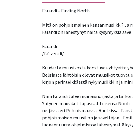
Farandi – Finding North
Mitä on pohjoismainen kansanmusiikki? Ja 
Farandi on lähestynyt näitä kysymyksiä säve
Farandi
/fa’ræn.di/
Kuudesta muusikosta koostuvaa yhtyettä yhd
Belgiasta lähtöisin olevat muusikot tuovat e
kirjon perinteikkäästä nykymusiikkiin ja min
Nimi Farandi tulee muinaisnorjasta ja tarko
Yhtyeen muusikot tapasivat toisensa Nordic M
neljässä eri Pohjoismaassa: Ruotsissa, Tansk
pohjoismaisen muusikon ja säveltäjän - Emili
luoneet uutta ohjelmistoa lähestymällä kys