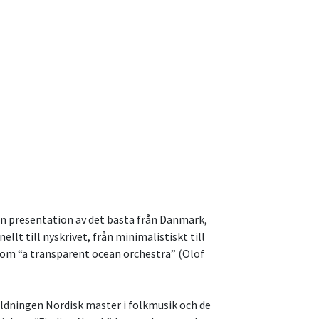
 En presentation av det bästa från Danmark,
llt till nyskrivet, från minimalistiskt till
 som “a transparent ocean orchestra” (Olof
ildningen Nordisk master i folkmusik och de