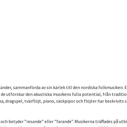
 länder, sammanförda av sin kärlek till den nordiska folkmusiken.
de utforskar den akustiska musikens fulla potential, från traditione
, dragspel, tvärflöjt, piano, säckpipor och flöjter har beskrivits
h betyder ”resande” eller ”farande”. Musikerna träffades på utb