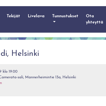
Tekijät
Livelava
Tunnustukset
Ota
yhteyttä
i, Helsinki
9 klo 19:00
Camerata-sali, Mannerheimintie 13a, Helsinki
m