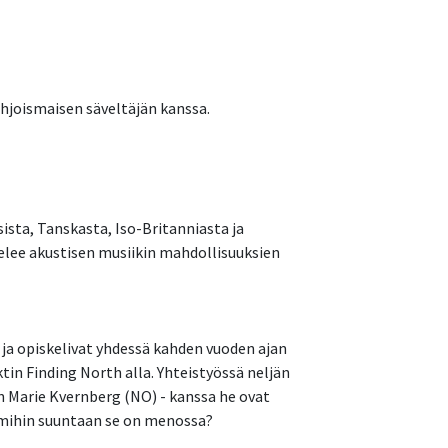
hjoismaisen säveltäjän kanssa.
sta, Tanskasta, Iso-Britanniasta ja
telee akustisen musiikin mahdollisuuksien
 ja opiskelivat yhdessä kahden vuoden ajan
tin Finding North alla. Yhteistyössä neljän
un Marie Kvernberg (NO) - kanssa he ovat
 mihin suuntaan se on menossa?