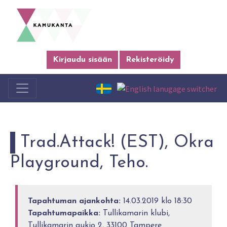
Kirjaudu sisään
Rekisteröidy
Trad.Attack! (EST), Okra
Playground, Teho.
Tapahtuman ajankohta:
14.03.2019 klo 18:30
Tapahtumapaikka:
Tullikamarin klubi,
Tullikamarin aukio 2, 33100 Tampere