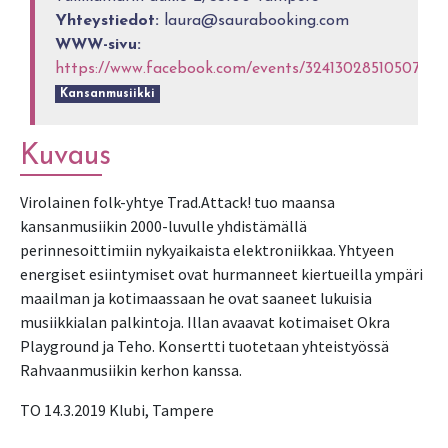
Yhteystiedot:
laura@saurabooking.com
WWW-sivu:
https://www.facebook.com/events/324130285105079/
Kansanmusiikki
Kuvaus
Virolainen folk-yhtye Trad.Attack! tuo maansa
kansanmusiikin 2000-luvulle yhdistämällä
perinnesoittimiin nykyaikaista elektroniikkaa. Yhtyeen
energiset esiintymiset ovat hurmanneet kiertueilla ympäri
maailman ja kotimaassaan he ovat saaneet lukuisia
musiikkialan palkintoja. Illan avaavat kotimaiset Okra
Playground ja Teho. Konsertti tuotetaan yhteistyössä
Rahvaanmusiikin kerhon kanssa.
TO 14.3.2019 Klubi, Tampere