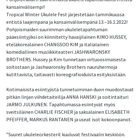
kansainvälisempi!
Tropical Winter Ukulele Fest järjestetään tammikuussa
entistä laajempana ja kansainvälisempänä 13.–16.1.2022!
Pohjoismaiden suurimman ukuleletapahtuman
pääesiintyjiksi on kiinnitetty havaijilainen KIMO HUSSEY,
eteläkorealainen CHANGSOO KIM ja italialainen
komediallinen musiikkiteatteri JASHWARONSKY
BROTHERS. Hussey ja Kim tunnetaan virtuoosimaisesta
soitostaan ja Jashwaronsky Brothers nauruhermoja
kutittavista, taitavasti koreografioiduista esityksistään.
Kotimaisista esiintyjistä tunnetuimman duon muodostavat
pitkän linjan viihdetaiteilija ANNA HANSKI ja soitintaituri
JARMO JULKUNEN. Tapahtumassa esiintyvät myös
sveitsiläinen CHARLIE FISCHER ja saksalainen ELISABETH
PFEIFFER, MARKUS RANTANEN ja useat isot kokoonpanot.
”Suuret ukuleleorkesterit kuuluvat festivaalin keskiöön.