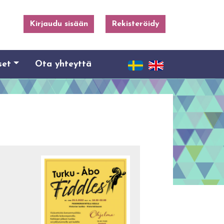
Kirjaudu sisään
Rekisteröidy
set
Ota yhteyttä