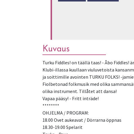
Kuvaus
Turku Fiddles! on täällä taas! - Åbo Fiddles! ä
Klubi-illassa kuullaan viuluvetoista kansanmus
ja soittimille avointen TURKU FOLKS! -jamie
Fiolbetonad folkmusik med olika sammansätt
olika instrument. Tillåtet att dansa!
Vapaa pääsy! - Fritt inträde!
********
OHJELMA / PROGRAM:
18.00 Ovet aukeavat / Dörrarna öppnas
18.30-19.00 Spelarit