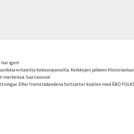
r här igen!
iikkia erilaisilla kokoonpanoilla. Keikkojen jälkeen Historianluokk
n merkeissä. Saa tanssia!
ningar. Efter framträdandena fortsätter kvällen med ÅBO FOLKS