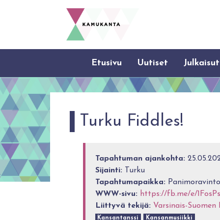
Etusivu
Uutiset
Julkaisut
Turku Fiddles!
Tapahtuman ajankohta:
25.05.202
Sijainti:
Turku
Tapahtumapaikka:
Panimoravintol
WWW-sivu:
https://fb.me/e/1FosP
Liittyvä tekijä:
Varsinais-Suomen 
Kansantanssi
Kansanmusiikki