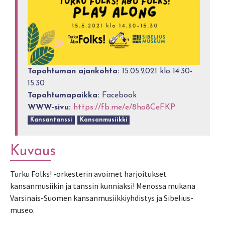
Tapahtuman ajankohta:
15.05.2021 klo 14:30-
15.30
Tapahtumapaikka:
Facebook
WWW-sivu:
https://fb.me/e/8ho8CeFKP
Kansantanssi
Kansanmusiikki
Kuvaus
Turku Folks! -orkesterin avoimet harjoitukset
kansanmusiikin ja tanssin kunniaksi! Menossa mukana
Varsinais-Suomen kansanmusiikkiyhdistys ja Sibelius-
museo.