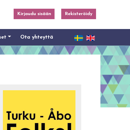
Kirjaudu sisään
Rekisteröidy
set
Ota yhteyttä