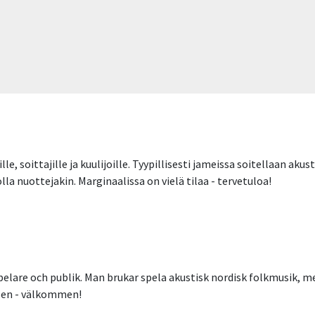
lle, soittajille ja kuulijoille. Tyypillisesti jameissa soitellaan a
olla nuottejakin. Marginaalissa on vielä tilaa - tervetuloa!
pelare och publik. Man brukar spela akustisk nordisk folkmusik, men
alen - välkommen!