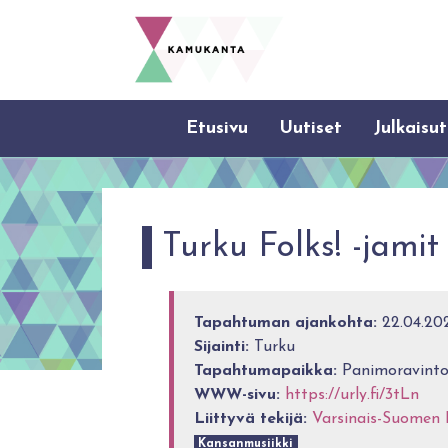
Etusivu
Uutiset
Julkaisut
Turku Folks! -jamit
Tapahtuman ajankohta:
22.04.202
Sijainti:
Turku
Tapahtumapaikka:
Panimoravinto
WWW-sivu:
https://urly.fi/3tLn
Liittyvä tekijä:
Varsinais-Suomen 
Kansanmusiikki