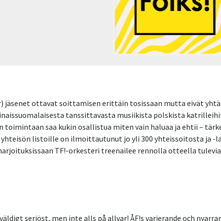
r) jäsenet ottavat soittamisen erittäin tosissaan mutta eivät yht
naissuomalaisesta tanssittavasta musiikista polskista katrilleihin 
n toimintaan saa kukin osallistua miten vain haluaa ja ehtii – tärkei
hteisön listoille on ilmoittautunut jo yli 300 yhteissoitosta ja -
 harjoituksissaan TF!-orkesteri treenailee rennolla otteella tulevi
ldigt seriöst, men inte alls på allvar! ÅF!s varierande och nyarr