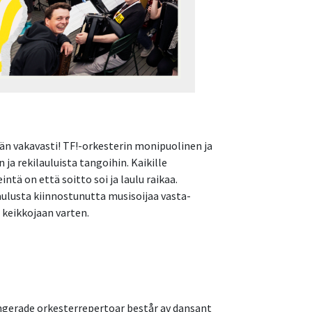
ään vakavasti! TF!-orkesterin monipuolinen ja
ja rekilauluista tangoihin. Kaikille
ntä on että soitto soi ja laulu raikaa.
laulusta kiinnostunutta musisoijaa vasta-
a keikkojaan varten.
angerade orkesterrepertoar består av dansant