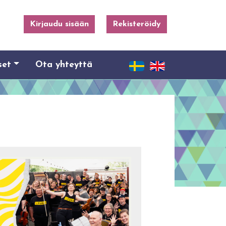
Kirjaudu sisään
Rekisteröidy
set
Ota yhteyttä