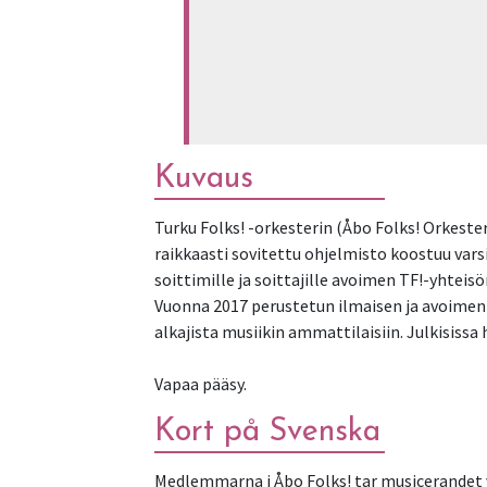
Kuvaus
Turku Folks! -orkesterin (Åbo Folks! Orkeste
raikkaasti sovitettu ohjelmisto koostuu varsi
soittimille ja soittajille avoimen TF!-yhteisö
Vuonna 2017 perustetun ilmaisen ja avoimen y
alkajista musiikin ammattilaisiin. Julkisissa
Vapaa pääsy.
Kort på Svenska
Medlemmarna i Åbo Folks! tar musicerandet vä