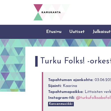
Etusivu
Uutiset
Julkaisut
Turku Folks! -orkest
Tapahtuman ajankohta:
03.06.202
Sijainti:
Kaarina
Tapahtumapaikka:
Littoisten ver
Instagram-tili:
@turkufolksabofol
Kansanmusiikki