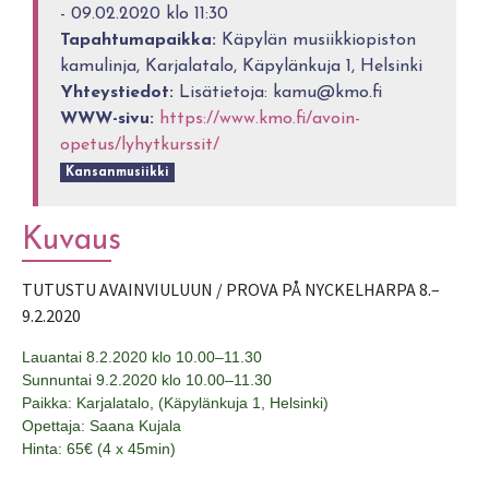
- 09.02.2020 klo 11:30
Tapahtumapaikka:
Käpylän musiikkiopiston
kamulinja, Karjalatalo, Käpylänkuja 1, Helsinki
Yhteystiedot:
Lisätietoja: kamu@kmo.fi
WWW-sivu:
https://www.kmo.fi/avoin-
opetus/lyhytkurssit/
Kansanmusiikki
Kuvaus
TUTUSTU AVAINVIULUUN / PROVA PÅ NYCKELHARPA 8.–
9.2.2020
Lauantai 8.2.2020 klo 10.00–11.30
Sunnuntai 9.2.2020 klo 10.00–11.30
Paikka: Karjalatalo, (Käpylänkuja 1, Helsinki)
Opettaja: Saana Kujala
Hinta: 65€ (4 x 45min)