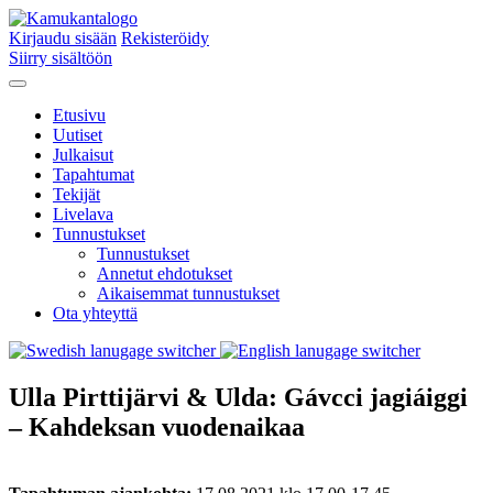
Kirjaudu sisään
Rekisteröidy
Siirry sisältöön
Etusivu
Uutiset
Julkaisut
Tapahtumat
Tekijät
Livelava
Tunnustukset
Tunnustukset
Annetut ehdotukset
Aikaisemmat tunnustukset
Ota yhteyttä
Ulla Pirttijärvi & Ulda: Gávcci jagiáiggi
– Kahdeksan vuodenaikaa