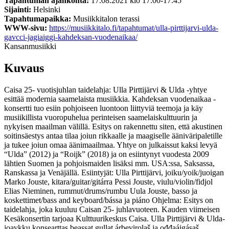
Tapahtuman ajankohta:
17.08.2021 klo 17.00-17.45
Sijainti:
Helsinki
Tapahtumapaikka:
Musiikkitalon terassi
WWW-sivu:
https://musiikkitalo.fi/tapahtumat/ulla-pirttijarvi-ulda-
gavcci-jagiaiggi-kahdeksan-vuodenaikaa/
Kansanmusiikki
Kuvaus
Caisa 25- vuotisjuhlan taidelahja: Ulla Pirttijärvi & Ulda -yhtye
esittää modernia saamelaista musiikkia. Kahdeksan vuodenaikaa -
konsertti tuo esiin pohjoiseen luontoon liittyviä teemoja ja käy
musiikillista vuoropuhelua perinteisen saamelaiskulttuurin ja
nykyisen maailman välillä. Esitys on rakennettu siten, että akustinen
soitinsäestys antaa tilaa joiun rikkaalle ja maagiselle ääniväripaletille
ja tukee joiun omaa äänimaailmaa. Yhtye on julkaissut kaksi levyä
“Ulda” (2012) ja “Roijk” (2018) ja on esiintynyt vuodesta 2009
lähtien Suomen ja pohjoismaiden lisäksi mm. USA:ssa, Saksassa,
Ranskassa ja Venäjällä. Esiintyjät: Ulla Pirttijärvi, joiku/yoik/juoigan
Marko Jouste, kitara/guitar/gitárra Pessi Jouste, viulu/violin/fidjol
Elias Nieminen, rummut/drums/rumbu Uula Jouste, basso ja
koskettimet/bass and keyboard/bássa ja piáno Ohjelma: Esitys on
taidelahja, joka kuuluu Caisan 25- juhlavuoteen. Kauden viimeisen
Kesäkonsertin tarjoaa Kulttuurikeskus Caisa. Ulla Pirttijärvi & Ulda-
joavkku konsearttas beassat gullat árbevirolaš ja ođđaáigásaš