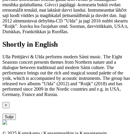
musihka gulahallama. Gávcci jagiáiggi -konsearta buktá ovdan
erenomážit temáid, mat laktásit davvi lundui. Instrumeanttat láhčet
saji luođi viiddes ja magihkalaš jietnamáilbmái ja duvdet dan. Jagi
2012 almmustuvai debyhtta-CD ”Ulda” ja jagi 2016 nubbi skearru
“Roijk”. Joavku lea čuojahan omd. Suomas, davviriikkain, USA:s,
Duiskkas, Frankriikkas ja Ruoššas.
Shortly in English
Ulla Pirttijärvi & Ulda performs modern Sámi music. The Eight
Seasons concert presents themes from Northern nature and a
dialogue between traditional and modern Sámi culture. The
performance brings out the rich and magical sound palette of the
yoik, which is accompanied by acoustic instruments. The group has
released two albums “Ulda” (2012) and “Roijk” (2018) and has
performed since 2009 in the Nordic countries and e.g. in USA,
Germany, France and Russia.
×
Sulje
© 2025 Kamukanta / Kansanmusiikin ja Kansantanssin