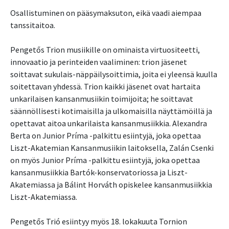
Osallistuminen on pääsymaksuton, eikä vaadi aiempaa
tanssitaitoa.
Pengetős Trion musiikille on ominaista virtuositeetti,
innovaatio ja perinteiden vaaliminen: trion jäsenet
soittavat sukulais-näppäilysoittimia, joita ei yleensä kuulla
soitettavan yhdessä. Trion kaikki jäsenet ovat hartaita
unkarilaisen kansanmusiikin toimijoita; he soittavat
säännöllisesti kotimaisilla ja ulkomaisilla näyttämöillä ja
opettavat aitoa unkarilaista kansanmusiikkia. Alexandra
Berta on Junior Príma -palkittu esiintyjä, joka opettaa
Liszt-Akatemian Kansanmusiikin laitoksella, Zalán Csenki
on myös Junior Príma -palkittu esiintyjä, joka opettaa
kansanmusiikkia Bartók-konservatoriossa ja Liszt-
Akatemiassa ja Bálint Horváth opiskelee kansanmusiikkia
Liszt-Akatemiassa.
Pengetős Trió esiintyy myös 18. lokakuuta Tornion