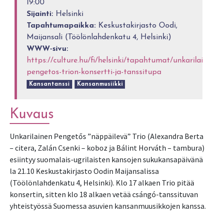
19:00
Sijainti:
Helsinki
Tapahtumapaikka:
Keskustakirjasto Oodi,
Maijansali (Töölönlahdenkatu 4, Helsinki)
WWW-sivu:
https://culture.hu/fi/helsinki/tapahtumat/unkarilaisen
pengetos-trion-konsertti-ja-tanssitupa
Kansantanssi
Kansanmusiikki
Kuvaus
Unkarilainen Pengetős ”näppäilevä” Trio (Alexandra Berta
– citera, Zalán Csenki – koboz ja Bálint Horváth – tambura)
esiintyy suomalais-ugrilaisten kansojen sukukansapäivänä
la 21.10 Keskustakirjasto Oodin Maijansalissa
(Töölönlahdenkatu 4, Helsinki). Klo 17 alkaen Trio pitää
konsertin, sitten klo 18 alkaen vetää csángó-tanssituvan
yhteistyössä Suomessa asuvien kansanmuusikkojen kanssa.