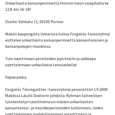
Unkarilaista kansanperinnettä Holmin talon sisäpihalla ke
12.8. klo 16-18!
Osoite: Välikatu 11, 06100 Porvoo
Makón kaupungista Unkarista tuleva Forgatós-tanssiryhmä
esittelee unkarilaista kansanperinnettä kansantanssien ja
kansanpukujen muodossa.
Tule nauttimaan perinteiden pyörteisiin ja vaikkapa
opettelemaan unkarilaisia tanssiaskelia!
Vapaa pääsy.
Forgatós Táncegyüttes -tanssiryhmä perustettiin 1.9.2009
Makóssa László Doktorin johdolla. Ryhmän taiteellisen
työskentelyn tavoitteena on elävien unkarilaisten
kansantanssi- ja musiikkiperinteiden tutkiminen, niiden
opetteleminen mahdollisimman autenttisesti ja