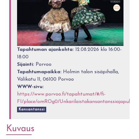
Tapahtuman ajankohta:
12.08.2026 klo 16:00-
18:00
Sijainti:
Porvoo
Tapahtumapaikka:
Holmin talon sisäpihalla,
Välikatu 11, 06100 Porvoo
WWW-sivu:
https://www.porvoo.fi/tapahtumat/#/fi-
FI/place/omROg0/Unkarilaistakansantanssiajapukuja
Kansantanssi
Kuvaus