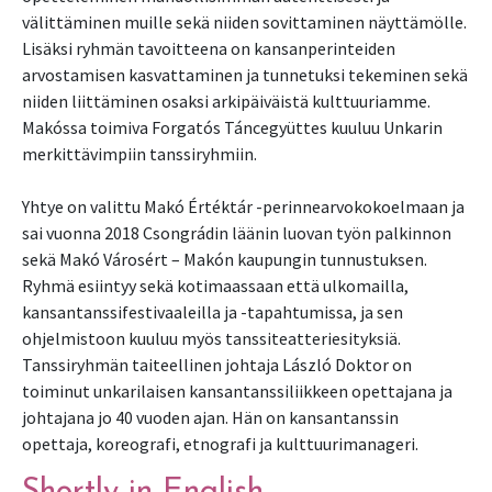
välittäminen muille sekä niiden sovittaminen näyttämölle.
Lisäksi ryhmän tavoitteena on kansanperinteiden
arvostamisen kasvattaminen ja tunnetuksi tekeminen sekä
niiden liittäminen osaksi arkipäiväistä kulttuuriamme.
Makóssa toimiva Forgatós Táncegyüttes kuuluu Unkarin
merkittävimpiin tanssiryhmiin.
Yhtye on valittu Makó Értéktár -perinnearvokokoelmaan ja
sai vuonna 2018 Csongrádin läänin luovan työn palkinnon
sekä Makó Városért – Makón kaupungin tunnustuksen.
Ryhmä esiintyy sekä kotimaassaan että ulkomailla,
kansantanssifestivaaleilla ja -tapahtumissa, ja sen
ohjelmistoon kuuluu myös tanssiteatteriesityksiä.
Tanssiryhmän taiteellinen johtaja László Doktor on
toiminut unkarilaisen kansantanssiliikkeen opettajana ja
johtajana jo 40 vuoden ajan. Hän on kansantanssin
opettaja, koreografi, etnografi ja kulttuurimanageri.