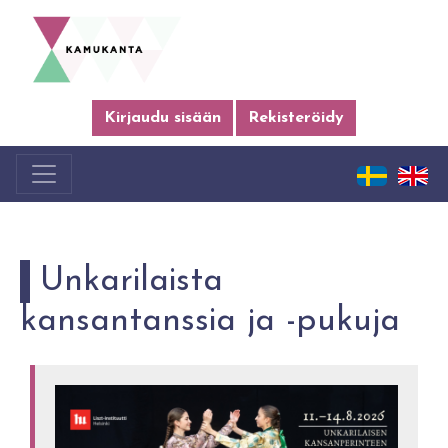
Kirjaudu sisään
Rekisteröidy
Unkarilaista
kansantanssia ja -pukuja