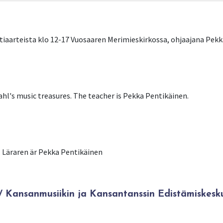
iaarteista klo 12-17 Vuosaaren Merimieskirkossa, ohjaajana Pekk
hl's music treasures. The teacher is Pekka Pentikäinen.
 Läraren är Pekka Pentikäinen
Kansanmusiikin ja Kansantanssin Edistämiskesk