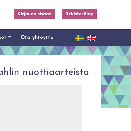
Kirjaudu sisään
Rekisteröidy
set
Ota yhteyttä
lin nuottiaarteista