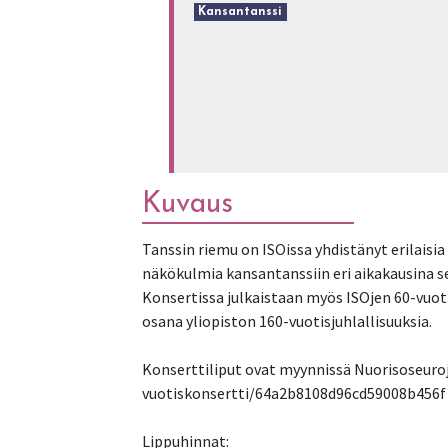
Kansantanssi
Kuvaus
Tanssin riemu on ISOissa yhdistänyt erilaisia
näkökulmia kansantanssiin eri aikakausina 
Konsertissa julkaistaan myös ISOjen 60-vuoti
osana yliopiston 160-vuotisjuhlallisuuksia.
Konserttiliput ovat myynnissä Nuorisoseuroj
vuotiskonsertti/64a2b8108d96cd59008b456f
Lippuhinnat: