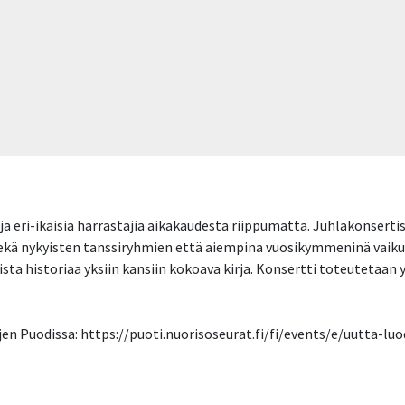
 ja eri-ikäisiä harrastajia aikakaudesta riippumatta. Juhlakonsertis
sekä nykyisten tanssiryhmien että aiempina vuosikymmeninä vaiku
sta historiaa yksiin kansiin kokoava kirja. Konsertti toteutetaan 
en Puodissa: https://puoti.nuorisoseurat.fi/fi/events/e/uutta-lu