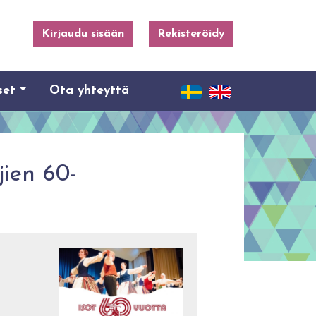
Kirjaudu sisään
Rekisteröidy
set
Ota yhteyttä
ien 60-