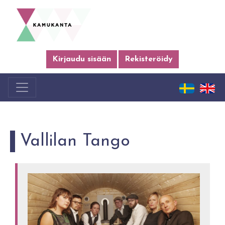
Kirjaudu sisään
Rekisteröidy
Vallilan Tango