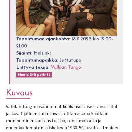
Tapahtuman ajankohta:
18.11.2022 klo 19.00-
21.00
Sijainti:
Helsinki
Tapahtumapaikka:
Juttutupa
Liittyvä tekijä:
Vallilan Tango
Muu elävä perintö
Kuvaus
Vallilan Tangon isännöimät kuukausittaiset tanssi-illat
jatkuvat jälleen Juttutuvassa. Illan aikana kuullaan
monipuolinen kattaus tuttua, tuntematonta ja
ennenkuulematonta iskelmää 1930-50-luvulta. Ilmainen