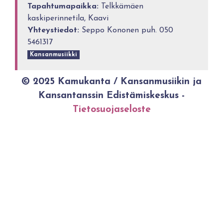
Tapahtumapaikka:
Telkkämäen
kaskiperinnetila, Kaavi
Yhteystiedot:
Seppo Kononen puh. 050
5461317
Kansanmusiikki
© 2025 Kamukanta / Kansanmusiikin ja
Kansantanssin Edistämiskeskus -
Tietosuojaseloste