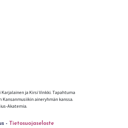
i Karjalainen ja Kirsi Vinkki. Tapahtuma
an Kansanmusiikin aineryhmän kanssa.
lius-Akatemia.
us -
Tietosuojaseloste