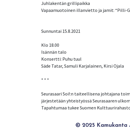
Juhlakentän grillipaikka
Vapaamuotoinen illanvietto ja jamit: “Pilli-Gr
Sunnuntai 15.8.2021
Klo 18.00
Isännän talo
Konsertti: Puhu tuul
Säde Tatar, Samuli Karjalainen, Kirsi Ojala
* * *
Seurasaari Soi!:n taiteellisena johtajana toi
järjestetään yhteistyössä Seurasaaren ulko
Tapahtumaa tukee Suomen Kulttuurirahasto, M
© 2025 Kamukanta / 