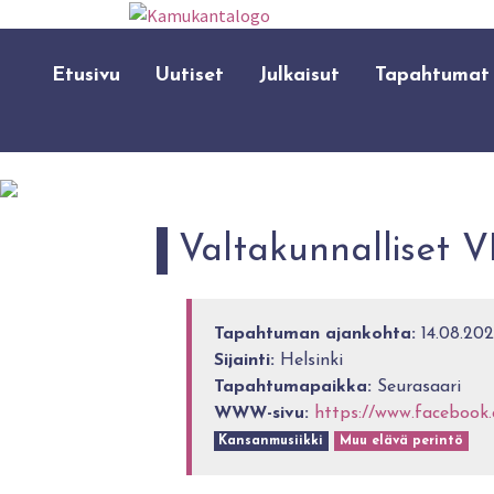
Etusivu
Uutiset
Julkaisut
Tapahtumat
Valtakunnalliset VI
Tapahtuman ajankohta:
14.08.2021
Sijainti:
Helsinki
Tapahtumapaikka:
Seurasaari
WWW-sivu:
https://www.facebook
Kansanmusiikki
Muu elävä perintö