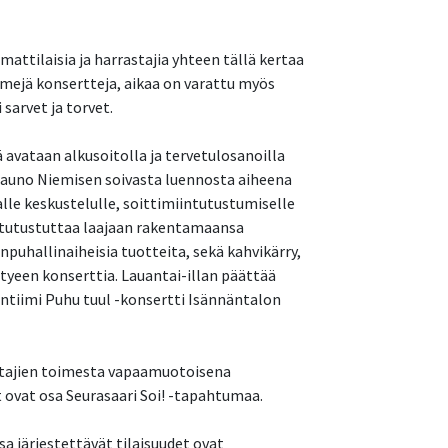
mattilaisia ja harrastajia yhteen tällä kertaa
imejä konsertteja, aikaa on varattu myös
sarvet ja torvet.
 avataan alkusoitolla ja tervetulosanoilla
 Rauno Niemisen soivasta luennosta aiheena
lle keskustelulle, soittimiintutustumiselle
ka tutustuttaa laajaan rakentamaansa
puhallinaiheisia tuotteita, sekä kahvikärry,
tyeen konserttia. Lauantai-illan päättää
 intiimi Puhu tuul -konsertti Isännäntalon
entajien toimesta vapaamuotoisena
t ovat osa Seurasaari Soi! -tapahtumaa.
a järjestettävät tilaisuudet ovat