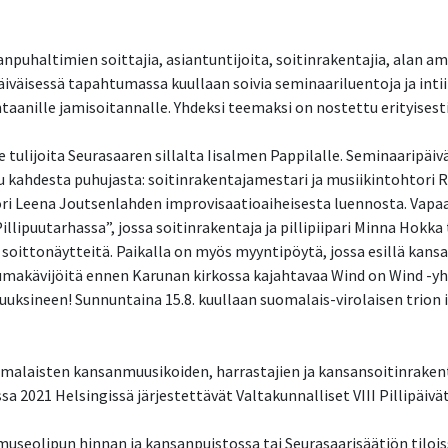
anpuhaltimien soittajia, asiantuntijoita, soitinrakentajia, alan am
äiväisessä tapahtumassa kuullaan soivia seminaariluentoja ja inti
taanille jamisoitannalle. Yhdeksi teemaksi on nostettu erityisesti 
tulijoita Seurasaaren sillalta Iisalmen Pappilalle. Seminaaripäivä
uu kahdesta puhujasta: soitinrakentajamestari ja musiikintohtori
ori Leena Joutsenlahden improvisaatioaiheisesta luennosta. Vapaa
Pillipuutarhassa”, jossa soitinrakentaja ja pillipiipari Minna Hok
ittonäytteitä. Paikalla on myös myyntipöytä, jossa esillä kansan
umakävijöitä ennen Karunan kirkossa kajahtavaa Wind on Wind -yh
isuuksineen! Sunnuntaina 15.8. kuullaan suomalais-virolaisen trion
 suomalaisten kansanmuusikoiden, harrastajien ja kansansoitinrak
 2021 Helsingissä järjestettävät Valtakunnalliset VIII Pillipäivä
useolipun hinnan ja kansanpuistossa tai Seurasaarisäätiön tiloiss