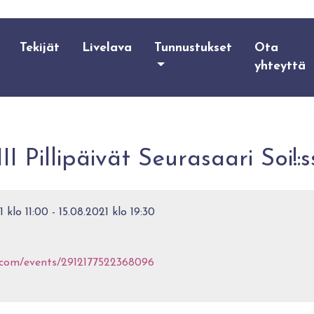
Tekijät
Livelava
Tunnustukset
Ota
yhteyttä
II Pillipäivät Seurasaari Soi!:
 klo 11:00 - 15.08.2021 klo 19:30
.com/events/2912177522368096