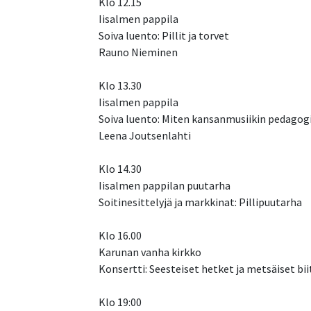
Klo 12.15
Iisalmen pappila
Soiva luento: Pillit ja torvet
Rauno Nieminen
Klo 13.30
Iisalmen pappila
Soiva luento: Miten kansanmusiikin pedagogi
Leena Joutsenlahti
Klo 14.30
Iisalmen pappilan puutarha
Soitinesittelyjä ja markkinat: Pillipuutarha
Klo 16.00
Karunan vanha kirkko
Konsertti: Seesteiset hetket ja metsäiset bii
Klo 19:00