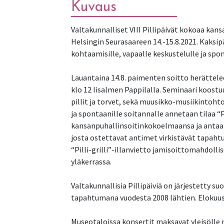
Kuvaus
Valtakunnalliset VIII Pillipäivät kokoaa kans
Helsingin Seurasaareen 14.-15.8.2021. Kaksip
kohtaamisille, vapaalle keskustelulle ja spon
Lauantaina 14.8. paimenten soitto herättelee 
klo 12 Iisalmen Pappilalla. Seminaari koost
pillit ja torvet, sekä muusikko-musiikintoht
ja spontaanille soitannalle annetaan tilaa “
kansanpuhallinsoitinkokoelmaansa ja antaa so
josta ostettavat antimet virkistävät tapaht
“Pilli-grilli”-illanvietto jamisoittomahdoll
yläkerrassa.
Valtakunnallisia Pillipäiviä on järjestetty
tapahtumana vuodesta 2008 lähtien. Elokuussa
Museotaloissa konsertit maksavat yleisölle m