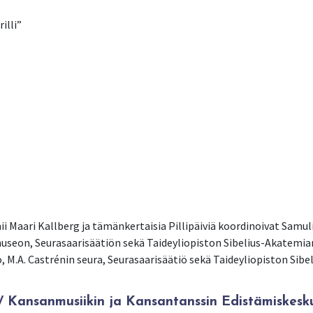
illi”
mii Maari Kallberg ja tämänkertaisia Pillipäiviä koordinoivat Samul
museon, Seurasaarisäätiön sekä Taideyliopiston Sibelius-Akatemi
.A. Castrénin seura, Seurasaarisäätiö sekä Taideyliopiston Sibe
Kansanmusiikin ja Kansantanssin Edistämiskesk