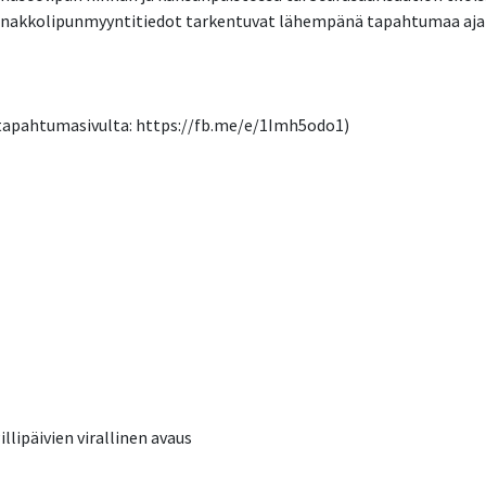
nnakkolipunmyyntitiedot tarkentuvat lähempänä tapahtumaa aja
tapahtumasivulta: https://fb.me/e/1Imh5odo1)
llipäivien virallinen avaus