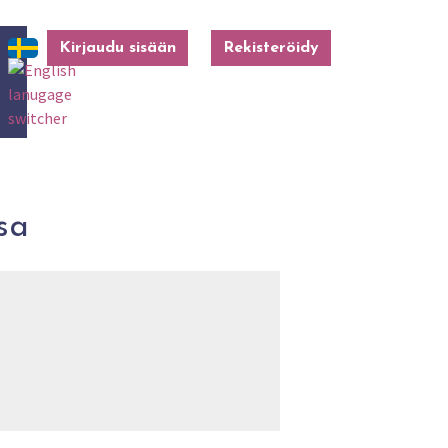
Kirjaudu sisään
Rekisteröidy
ssa