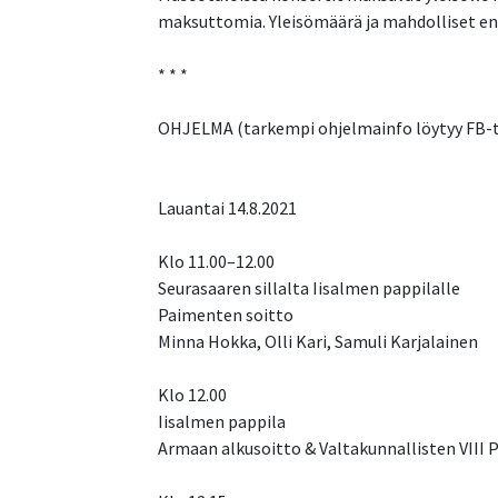
maksuttomia. Yleisömäärä ja mahdolliset e
* * *
OHJELMA (tarkempi ohjelmainfo löytyy FB-
Lauantai 14.8.2021
Klo 11.00–12.00
Seurasaaren sillalta Iisalmen pappilalle
Paimenten soitto
Minna Hokka, Olli Kari, Samuli Karjalainen
Klo 12.00
Iisalmen pappila
Armaan alkusoitto & Valtakunnallisten VIII Pi