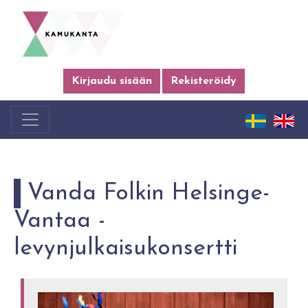
Kirjaudu sisään
Rekisteröidy
Vanda Folkin Helsinge-
Vantaa -
levynjulkaisukonsertti