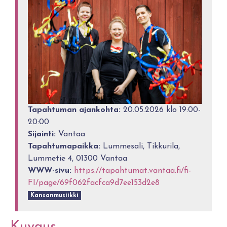
Tapahtuman ajankohta:
20.05.2026 klo 19:00-
20:00
Sijainti:
Vantaa
Tapahtumapaikka:
Lummesali, Tikkurila,
Lummetie 4, 01300 Vantaa
WWW-sivu:
https://tapahtumat.vantaa.fi/fi-
FI/page/69f062facfca9d7ee153d2e8
Kansanmusiikki