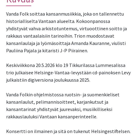
Kuvaus
Vanda Folk soittaa kansanmusiikkia, joka on tallennettu
historialliselta Vantaan alueelta. Kokoonpanossa
yhdistyvät vahva arkistotuntemus, virtuoottinen soitto ja
rakkaus vantaalaisiin tarinoihin. Trion muodostavat
kansanlaulaja ja lyömäsoittaja Amanda Kauranne, viulisti
Pauliina Pajala ja kitaristi J-P Piirainen.
Keskiviikkona 20.5.2026 klo 19 Tikkurilassa Lummesalissa
trio julkaisee Helsinge-Vantaa-levystään cd-painoksen Levy
julkaistiin digiversiona joulukuussa 2025.
Vanda Folkin ohjelmistossa ruotsin- ja suomenkieliset
kansanlaulut, pelimannisoitteet, karjankutsut ja
kansantarinat yhdistyvät juurevaksi, musiikilliseksi
rakkauslauluksi Vantaan kansanperinteelle.
Konsertti on ilmainen ja sitä on tukenut Helsingestiftelsen.