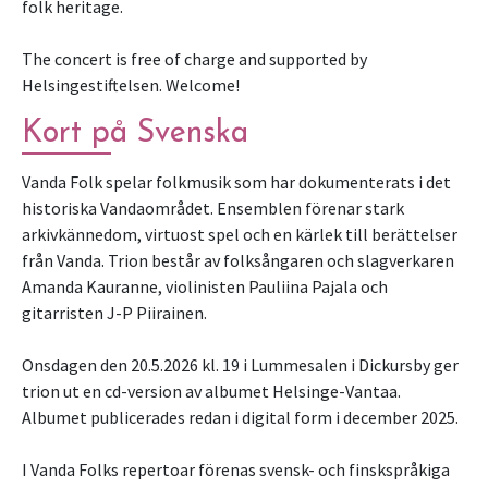
folk heritage.
The concert is free of charge and supported by
Helsingestiftelsen. Welcome!
Kort på Svenska
Vanda Folk spelar folkmusik som har dokumenterats i det
historiska Vandaområdet. Ensemblen förenar stark
arkivkännedom, virtuost spel och en kärlek till berättelser
från Vanda. Trion består av folksångaren och slagverkaren
Amanda Kauranne, violinisten Pauliina Pajala och
gitarristen J-P Piirainen.
Onsdagen den 20.5.2026 kl. 19 i Lummesalen i Dickursby ger
trion ut en cd-version av albumet Helsinge-Vantaa.
Albumet publicerades redan i digital form i december 2025.
I Vanda Folks repertoar förenas svensk- och finskspråkiga