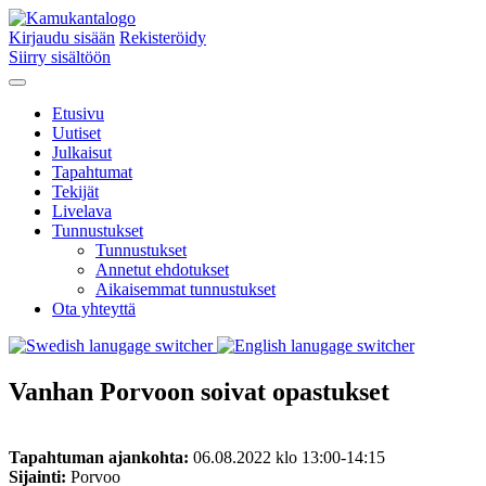
Kirjaudu sisään
Rekisteröidy
Siirry sisältöön
Etusivu
Uutiset
Julkaisut
Tapahtumat
Tekijät
Livelava
Tunnustukset
Tunnustukset
Annetut ehdotukset
Aikaisemmat tunnustukset
Ota yhteyttä
Vanhan Porvoon soivat opastukset
Tapahtuman ajankohta:
06.08.2022 klo 13:00-14:15
Sijainti:
Porvoo