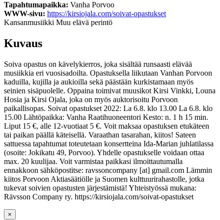
Tapahtumapaikka:
Vanha Porvoo
WWW-sivu:
https://kirsiojala.com/soivat-opastukset
Kansanmusiikki
Muu elävä perintö
Kuvaus
Soiva opastus on kävelykierros, joka sisältää runsaasti elävää
musiikkia eri vuosisadoilta. Opastuksella liikutaan Vanhan Porvoon
kaduilla, kujilla ja aukioilla sekä päästään kurkistamaan myös
seinien sisäpuolelle. Oppaina toimivat muusikot Kirsi Vinkki, Louna
Hosia ja Kirsi Ojala, joka on myös auktorisoitu Porvoon
paikallisopas. Soivat opastukset 2022: La 6.8. klo 13.00 La 6.8. klo
15.00 Lähtöpaikka: Vanha Raatihuoneentori Kesto: n. 1 h 15 min.
Liput 15 €, alle 12-vuotiaat 5 €. Voit maksaa opastuksen etukäteen
tai paikan päällä käteisellä. Varaathan tasarahan, kiitos! Sateen
sattuessa tapahtumat toteutetaan konsertteina Ida-Marian juhlatilassa
(osoite: Jokikatu 49, Porvoo). Yhdelle opastukselle voidaan ottaa
max. 20 kuulijaa. Voit varmistaa paikkasi ilmoittautumalla
ennakkoon sähköpostitse: ravssoncompany [at] gmail.com Lämmin
kiitos Porvoon Aktiasäätiölle ja Suomen kulttuurirahastolle, jotka
tukevat soivien opastusten järjestämistä! Yhteistyössä mukana:
Rävsson Company ry. https://kirsiojala.com/soivat-opastukset
×