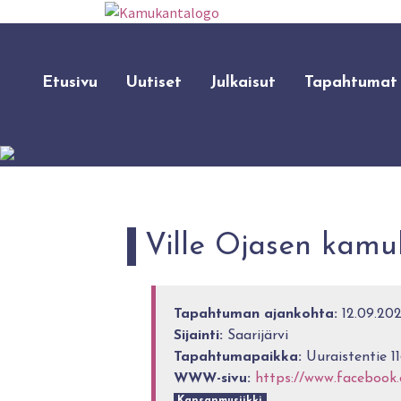
Etusivu
Uutiset
Julkaisut
Tapahtumat
Ville Ojasen kamuk
Tapahtuman ajankohta:
12.09.202
Sijainti:
Saarijärvi
Tapahtumapaikka:
Uuraistentie 1
WWW-sivu:
https://www.facebook