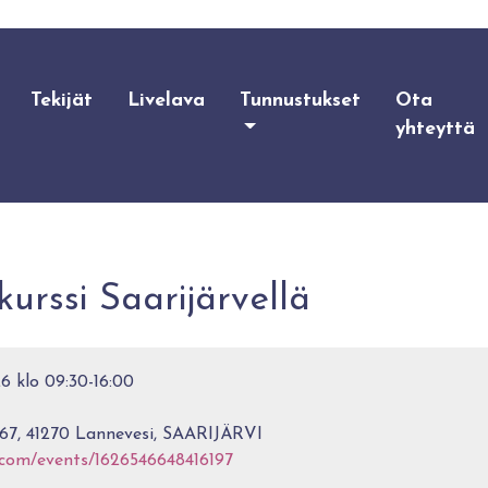
Tekijät
Livelava
Tunnustukset
Ota
yhteyttä
urssi Saarijärvellä
6 klo 09:30-16:00
167, 41270 Lannevesi, SAARIJÄRVI
.com/events/1626546648416197