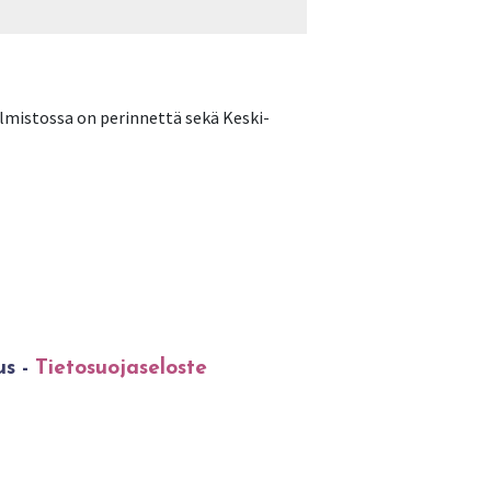
elmistossa on perinnettä sekä Keski-
us -
Tietosuojaseloste