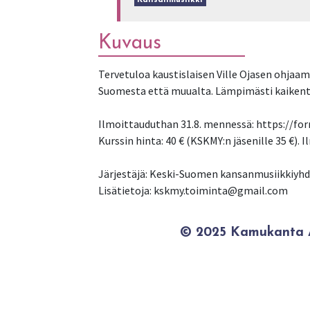
Kansanmusiikki
Kuvaus
Tervetuloa kaustislaisen Ville Ojasen ohjaam
Suomesta että muualta. Lämpimästi kaikentas
Ilmoittauduthan 31.8. mennessä: https:/
Kurssin hinta: 40 € (KSKMY:n jäsenille 35 €)
Järjestäjä: Keski-Suomen kansanmusiikkiyhdi
Lisätietoja: kskmy.toiminta@gmail.com
© 2025 Kamukanta / 