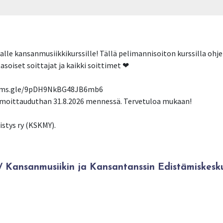
alle kansanmusiikkikurssille! Tällä pelimannisoiton kurssilla ohj
oiset soittajat ja kaikki soittimet ❤
/forms.gle/9pDH9NkBG48JB6mb6
. Ilmoittauduthan 31.8.2026 mennessä. Tervetuloa mukaan!
stys ry (KSKMY).
Kansanmusiikin ja Kansantanssin Edistämiskesk