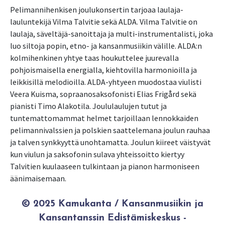
Pelimannihenkisen joulukonsertin tarjoaa laulaja-
lauluntekijä Vilma Talvitie sekä ALDA. Vilma Talvitie on
laulaja, säveltäjä-sanoittaja ja multi-instrumentalisti, joka
luo siltoja popin, etno- ja kansanmusiikin välille. ALDA:n
kolmihenkinen yhtye taas houkuttelee juurevalla
pohjoismaisella energialla, kiehtovilla harmonioilla ja
leikkisillä melodioilla. ALDA-yhtyeen muodostaa viulisti
Veera Kuisma, sopraanosaksofonisti Elias Frigård sekä
pianisti Timo Alakotila. Joululaulujen tutut ja
tuntemattomammat helmet tarjoillaan lennokkaiden
pelimannivalssien ja polskien saattelemana joulun rauhaa
ja talven synkkyyttä unohtamatta. Joulun kiireet väistyvät
kun viulun ja saksofonin sulava yhteissoitto kiertyy
Talvitien kuulaaseen tulkintaan ja pianon harmoniseen
äänimaisemaan.
© 2025 Kamukanta / Kansanmusiikin ja
Kansantanssin Edistämiskeskus -