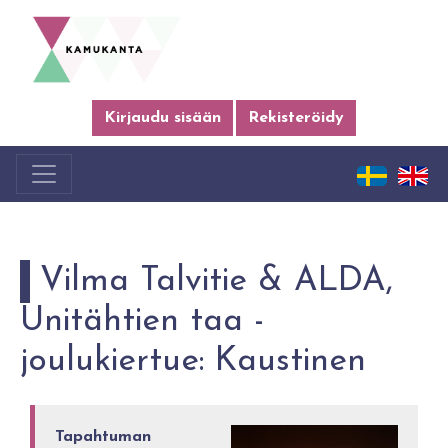
Kirjaudu sisään
Rekisteröidy
Vilma Talvitie & ALDA,
Unitähtien taa -
joulukiertue: Kaustinen
Tapahtuman