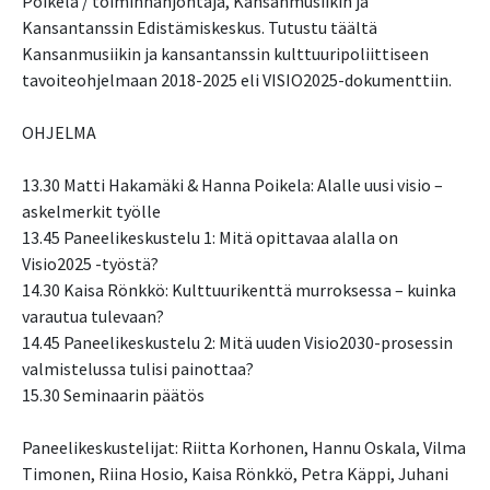
Poikela / toiminnanjohtaja, Kansanmusiikin ja
Kansantanssin Edistämiskeskus. Tutustu täältä
Kansanmusiikin ja kansantanssin kulttuuripoliittiseen
tavoiteohjelmaan 2018-2025 eli VISIO2025-dokumenttiin.
OHJELMA
13.30 Matti Hakamäki & Hanna Poikela: Alalle uusi visio –
askelmerkit työlle
13.45 Paneelikeskustelu 1: Mitä opittavaa alalla on
Visio2025 -työstä?
14.30 Kaisa Rönkkö: Kulttuurikenttä murroksessa – kuinka
varautua tulevaan?
14.45 Paneelikeskustelu 2: Mitä uuden Visio2030-prosessin
valmistelussa tulisi painottaa?
15.30 Seminaarin päätös
Paneelikeskustelijat: Riitta Korhonen, Hannu Oskala, Vilma
Timonen, Riina Hosio, Kaisa Rönkkö, Petra Käppi, Juhani