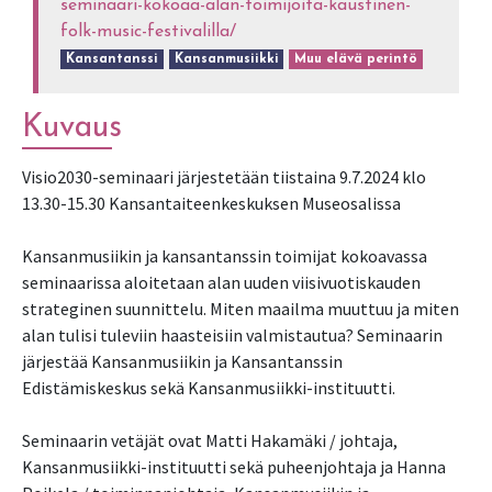
seminaari-kokoaa-alan-toimijoita-kaustinen-
folk-music-festivalilla/
Kansantanssi
Kansanmusiikki
Muu elävä perintö
Kuvaus
Visio2030-seminaari järjestetään tiistaina 9.7.2024 klo
13.30-15.30 Kansantaiteenkeskuksen Museosalissa
Kansanmusiikin ja kansantanssin toimijat kokoavassa
seminaarissa aloitetaan alan uuden viisivuotiskauden
strateginen suunnittelu. Miten maailma muuttuu ja miten
alan tulisi tuleviin haasteisiin valmistautua? Seminaarin
järjestää Kansanmusiikin ja Kansantanssin
Edistämiskeskus sekä Kansanmusiikki-instituutti.
Seminaarin vetäjät ovat Matti Hakamäki / johtaja,
Kansanmusiikki-instituutti sekä puheenjohtaja ja Hanna