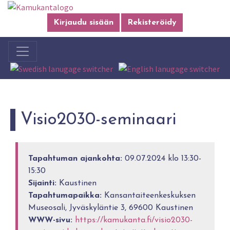
Kirjaudu sisään
Rekisteröidy
Visio2030-seminaari
Tapahtuman ajankohta:
09.07.2024 klo 13:30-
15:30
Sijainti:
Kaustinen
Tapahtumapaikka:
Kansantaiteenkeskuksen
Museosali, Jyväskyläntie 3, 69600 Kaustinen
WWW-sivu:
https://kamukanta.fi/visio2030-