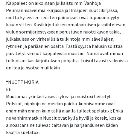
Kappaleet on aikoinaan julkaistu mm. Vanhoja
Pelimannisävelmiä -kirjassa ja Ilmajoen nuottikirjassa,
mutta kyseisten teosten painokset ovat loppuunmyyty
kauan sitten. Käsikirjoituksen omalaatuisen ja vaihtelevan,
viulun sormijärjestykseen perustuvan nuottikuvan takia,
julkaisuissa on virheellisiä tulkintoja mm. sävellajien,
rytmien ja pariäänien osalta. Tästä syystä halusin soittaa
päivitetyt versiot kappaleista muistiin. Nämä ovat minun
tulkintani käsikirjoituksen pohjalta. Toivottavasti videoista
on iloa ja hyötyä muillekin.
“NUOTTI-KIRIA
Eli
Muutamat yxinkertaisesti ylös- ja muistoxi heitetyt
Polskat, nijnkujn ne meidän paicka-kunnisamme ovat
enämmän ennen kujn tällä ajaalla tulleet spelatuxi; Ehkä
ne vanhimmatkin Nuotit ovat kyllä hyviä ja koreit, koska
ainoastans ne tulevat taitavan ja harjaanduneen käden
kautta spelatuxi.