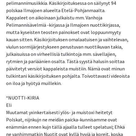
pelimannimusiikkia. Käsikirjoituksessa on säilynyt 94
polskaa Ilmajoen alueelta Etelä-Pohjanmaalta.
Kappaleet on aikoinaan julkaistu mm. Vanhoja
Pelimannisävelmiä -kirjassa ja Ilmajoen nuottikirjassa,
mutta kyseisten teosten painokset ovat loppuunmyyty
kauan sitten. Käsikirjoituksen omalaatuisen ja vaihtelevan,
viulun sormijärjestykseen perustuvan nuottikuvan takia,
julkaisuissa on virheellisiä tulkintoja mm. sävellajien,
rytmien ja pariäänien osalta. Tästä syystä halusin soittaa
päivitetyt versiot kappaleista muistiin. Nämä ovat minun
tulkintani käsikirjoituksen pohjalta. Toivottavasti videoista
on iloa ja hyötyä muillekin.
“NUOTTI-KIRIA
Eli
Muutamat yxinkertaisesti ylös- ja muistoxi heitetyt
Polskat, nijnkujn ne meidän paicka-kunnisamme ovat
enämmän ennen kujn tällä ajaalla tulleet spelatuxi; Ehkä
ne vanhimmatkin Nuotit ovat kyllä hyviä ja koreit, koska