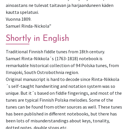
ainoastans ne tulevat taitavan ja harjaanduneen käden
kautta spelatuxi.
Vuonna 1809.
Samuel Rinda-Nickola”
Shortly in English
Traditional Finnish fiddle tunes from 18th century.
Samuel Rinta-Nikkola´s (1763-1818) notebook is
remarkable historical collection of 94 Polska tunes, from
Ilmajoki, South Ostrobothnia region.
Original manuscript is hard to decode since Rinta-Nikkola
´s self-taught handwriting and notation system was so
unique. But it´s based on fiddle fingerings, and most of the
tunes are typical Finnish Polska melodies. Some of the
tunes can be found from other sources as well. These tunes
has been published in different notebooks, but there has
been lots of misunderstandings about keys, tonality,
dotted notes, double stops etc.