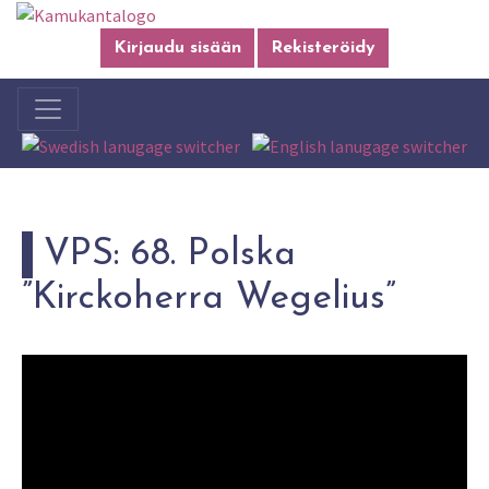
Kirjaudu sisään
Rekisteröidy
VPS: 68. Polska
”Kirckoherra Wegelius”