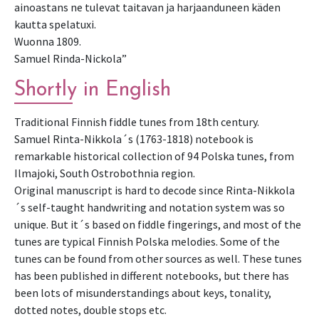
ainoastans ne tulevat taitavan ja harjaanduneen käden
kautta spelatuxi.
Wuonna 1809.
Samuel Rinda-Nickola”
Shortly in English
Traditional Finnish fiddle tunes from 18th century.
Samuel Rinta-Nikkola´s (1763-1818) notebook is
remarkable historical collection of 94 Polska tunes, from
Ilmajoki, South Ostrobothnia region.
Original manuscript is hard to decode since Rinta-Nikkola
´s self-taught handwriting and notation system was so
unique. But it´s based on fiddle fingerings, and most of the
tunes are typical Finnish Polska melodies. Some of the
tunes can be found from other sources as well. These tunes
has been published in different notebooks, but there has
been lots of misunderstandings about keys, tonality,
dotted notes, double stops etc.