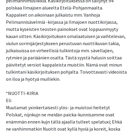
pelimannimusiikkia. Käsikirjoituksessa on säilynyt 94
polskaa Ilmajoen alueelta Etelä-Pohjanmaalta.
Kappaleet on aikoinaan julkaistu mm. Vanhoja
Pelimannisävelmiä -kirjassa ja Ilmajoen nuottikirjassa,
mutta kyseisten teosten painokset ovat loppuunmyyty
kauan sitten. Käsikirjoituksen omalaatuisen ja vaihtelevan,
viulun sormijärjestykseen perustuvan nuottikuvan takia,
julkaisuissa on virheellisiä tulkintoja mm. sävellajien,
rytmien ja pariäänien osalta. Tästä syystä halusin soittaa
päivitetyt versiot kappaleista muistiin. Nämä ovat minun
tulkintani käsikirjoituksen pohjalta. Toivottavasti videoista
on iloa ja hyötyä muillekin.
“NUOTTI-KIRIA
Eli
Muutamat yxinkertaisesti ylös- ja muistoxi heitetyt
Polskat, nijnkujn ne meidän paicka-kunnisamme ovat
enämmän ennen kujn tällä ajaalla tulleet spelatuxi; Ehkä
ne vanhimmatkin Nuotit ovat kyllä hyviä ja koreit, koska