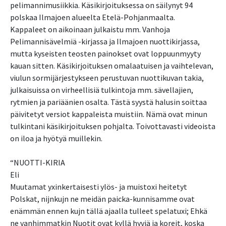
pelimannimusiikkia. Käsikirjoituksessa on säilynyt 94
polskaa Ilmajoen alueelta Etelä-Pohjanmaalta.
Kappaleet on aikoinaan julkaistu mm. Vanhoja
Pelimannisävelmiä -kirjassa ja Ilmajoen nuottikirjassa,
mutta kyseisten teosten painokset ovat loppuunmyyty
kauan sitten. Käsikirjoituksen omalaatuisen ja vaihtelevan,
viulun sormijärjestykseen perustuvan nuottikuvan takia,
julkaisuissa on virheellisiä tulkintoja mm. sävellajien,
rytmien ja pariäänien osalta. Tästä syystä halusin soittaa
päivitetyt versiot kappaleista muistiin. Nämä ovat minun
tulkintani käsikirjoituksen pohjalta. Toivottavasti videoista
on iloa ja hyötyä muillekin.
“NUOTTI-KIRIA
Eli
Muutamat yxinkertaisesti ylös- ja muistoxi heitetyt
Polskat, nijnkujn ne meidän paicka-kunnisamme ovat
enämmän ennen kujn tällä ajaalla tulleet spelatuxi; Ehkä
ne vanhimmatkin Nuotit ovat kyllä hyviä ja koreit, koska