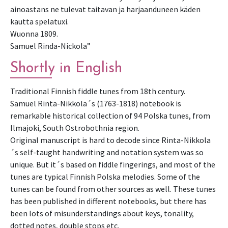
ainoastans ne tulevat taitavan ja harjaanduneen käden
kautta spelatuxi.
Wuonna 1809.
Samuel Rinda-Nickola”
Shortly in English
Traditional Finnish fiddle tunes from 18th century.
Samuel Rinta-Nikkola´s (1763-1818) notebook is
remarkable historical collection of 94 Polska tunes, from
Ilmajoki, South Ostrobothnia region.
Original manuscript is hard to decode since Rinta-Nikkola
´s self-taught handwriting and notation system was so
unique. But it´s based on fiddle fingerings, and most of the
tunes are typical Finnish Polska melodies. Some of the
tunes can be found from other sources as well. These tunes
has been published in different notebooks, but there has
been lots of misunderstandings about keys, tonality,
dotted notes, double stops etc.