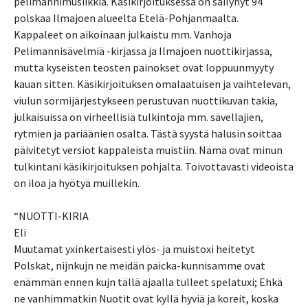
pelimannimusiikkia. Käsikirjoituksessa on säilynyt 94
polskaa Ilmajoen alueelta Etelä-Pohjanmaalta.
Kappaleet on aikoinaan julkaistu mm. Vanhoja
Pelimannisävelmiä -kirjassa ja Ilmajoen nuottikirjassa,
mutta kyseisten teosten painokset ovat loppuunmyyty
kauan sitten. Käsikirjoituksen omalaatuisen ja vaihtelevan,
viulun sormijärjestykseen perustuvan nuottikuvan takia,
julkaisuissa on virheellisiä tulkintoja mm. sävellajien,
rytmien ja pariäänien osalta. Tästä syystä halusin soittaa
päivitetyt versiot kappaleista muistiin. Nämä ovat minun
tulkintani käsikirjoituksen pohjalta. Toivottavasti videoista
on iloa ja hyötyä muillekin.
“NUOTTI-KIRIA
Eli
Muutamat yxinkertaisesti ylös- ja muistoxi heitetyt
Polskat, nijnkujn ne meidän paicka-kunnisamme ovat
enämmän ennen kujn tällä ajaalla tulleet spelatuxi; Ehkä
ne vanhimmatkin Nuotit ovat kyllä hyviä ja koreit, koska