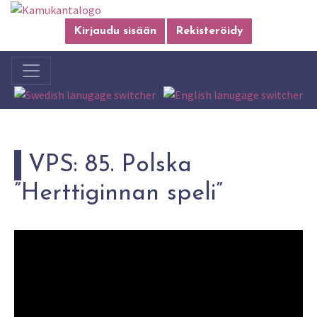
Kirjaudu sisään
Rekisteröidy
VPS: 85. Polska
”Herttiginnan speli”