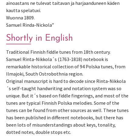
ainoastans ne tulevat taitavan ja harjaanduneen käden
kautta spelatuxi.
Wuonna 1809.
Samuel Rinda-Nickola”
Shortly in English
Traditional Finnish fiddle tunes from 18th century.
Samuel Rinta-Nikkola´s (1763-1818) notebook is
remarkable historical collection of 94 Polska tunes, from
Ilmajoki, South Ostrobothnia region.
Original manuscript is hard to decode since Rinta-Nikkola
´s self-taught handwriting and notation system was so
unique. But it´s based on fiddle fingerings, and most of the
tunes are typical Finnish Polska melodies. Some of the
tunes can be found from other sources as well. These tunes
has been published in different notebooks, but there has
been lots of misunderstandings about keys, tonality,
dotted notes, double stops etc.