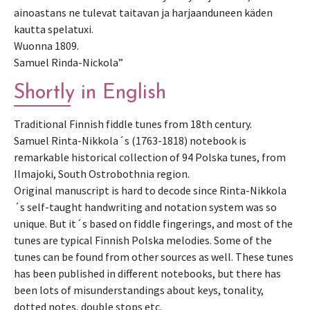
ainoastans ne tulevat taitavan ja harjaanduneen käden
kautta spelatuxi.
Wuonna 1809.
Samuel Rinda-Nickola”
Shortly in English
Traditional Finnish fiddle tunes from 18th century.
Samuel Rinta-Nikkola´s (1763-1818) notebook is
remarkable historical collection of 94 Polska tunes, from
Ilmajoki, South Ostrobothnia region.
Original manuscript is hard to decode since Rinta-Nikkola
´s self-taught handwriting and notation system was so
unique. But it´s based on fiddle fingerings, and most of the
tunes are typical Finnish Polska melodies. Some of the
tunes can be found from other sources as well. These tunes
has been published in different notebooks, but there has
been lots of misunderstandings about keys, tonality,
dotted notes, double stops etc.