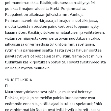
pelimannimusiikkia. Käsikirjoituksessa on säilynyt 94
polskaa Ilmajoen alueelta Etelä-Pohjanmaalta.
Kappaleet on aikoinaan julkaistu mm. Vanhoja
Pelimannisävelmiä -kirjassa ja Ilmajoen nuottikirjassa,
mutta kyseisten teosten painokset ovat loppuunmyyty
kauan sitten. Käsikirjoituksen omalaatuisen ja vaihtelevan,
viulun sormijärjestykseen perustuvan nuottikuvan takia,
julkaisuissa on virheellisiä tulkintoja mm. sävellajien,
rytmien ja pariäänien osalta. Tästä syystä halusin soittaa
päivitetyt versiot kappaleista muistiin. Nämä ovat minun
tulkintani käsikirjoituksen pohjalta. Toivottavasti videoista
on iloa ja hyötyä muillekin.
“NUOTTI-KIRIA
Eli
Muutamat yxinkertaisesti ylös- ja muistoxi heitetyt
Polskat, nijnkujn ne meidän paicka-kunnisamme ovat
enämmän ennen kujn tällä ajaalla tulleet spelatuxi; Ehkä
ne vanhimmatkin Nuotit ovat kyllä hyviä ja koreit, koska