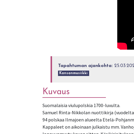
Tapahtuman ajankohta:
25.03.202
Kansanmusiikki
Kuvaus
Suomalaisia viulupolskia 1700-luvulta.
Samuel Rinta-Nikkolan nuottikirja (vuodelta 
94 polskaa Ilmajoen alueelta Etelä-Pohjanm
Kappaleet on aikoinaan julkaistu mm. Vanhoj