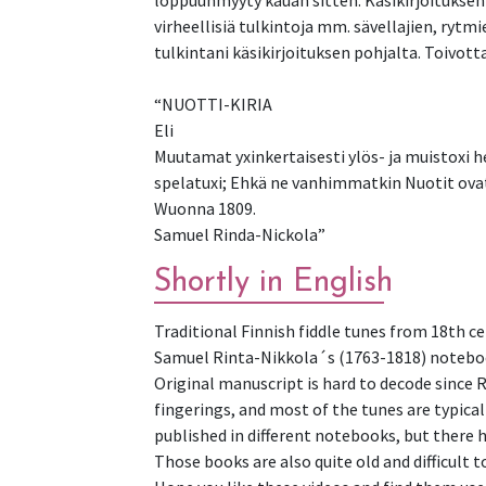
loppuunmyyty kauan sitten. Käsikirjoituksen 
virheellisiä tulkintoja mm. sävellajien, rytm
tulkintani käsikirjoituksen pohjalta. Toivotta
“NUOTTI-KIRIA
Eli
Muutamat yxinkertaisesti ylös- ja muistoxi 
spelatuxi; Ehkä ne vanhimmatkin Nuotit ovat 
Wuonna 1809.
Samuel Rinda-Nickola”
Shortly in English
Traditional Finnish fiddle tunes from 18th ce
Samuel Rinta-Nikkola´s (1763-1818) notebook
Original manuscript is hard to decode since 
fingerings, and most of the tunes are typica
published in different notebooks, but there 
Those books are also quite old and difficult 