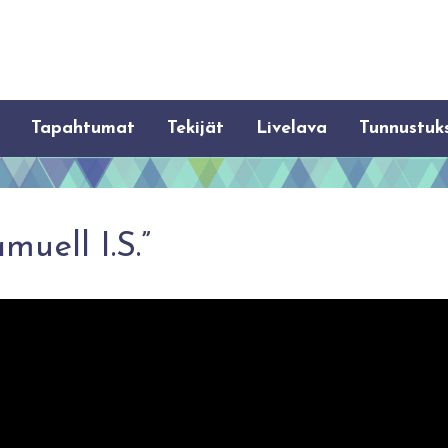
Tapahtumat
Tekijät
Livelava
Tunnustuk
muell I.S.”