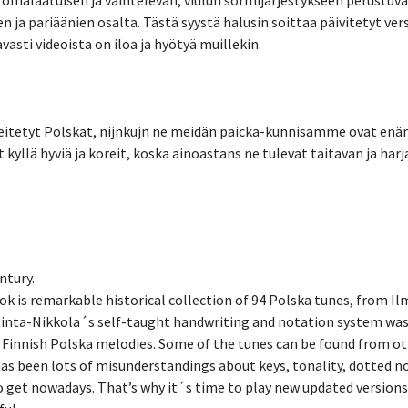
omalaatuisen ja vaihtelevan, viulun sormijärjestykseen perustuvan
ien ja pariäänien osalta. Tästä syystä halusin soittaa päivitetyt v
vasti videoista on iloa ja hyötyä muillekin.
heitetyt Polskat, nijnkujn ne meidän paicka-kunnisamme ovat enäm
kyllä hyviä ja koreit, koska ainoastans ne tulevat taitavan ja har
ntury.
 is remarkable historical collection of 94 Polska tunes, from Il
Rinta-Nikkola´s self-taught handwriting and notation system was s
l Finnish Polska melodies. Some of the tunes can be found from ot
has been lots of misunderstandings about keys, tonality, dotted no
to get nowadays. That’s why it´s time to play new updated versions