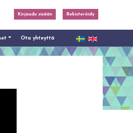
Kirjaudu sisään
Rekisteröidy
set
Ota yhteyttä