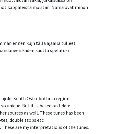
 nuottikuvan takia, julkaisuissa on
ersiot kappaleista muistiin. Nämä ovat minun
män ennen kujn tällä ajaalla tulleet
jaanduneen käden kautta spelatuxi.
majoki, South Ostrobothnia region.
o unique. But it´s based on fiddle
her sources as well. These tunes has been
tes, double stops etc.
. These are my interpretations of the tunes.