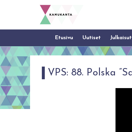
Etusivu
Uutiset
Julkaisut
VPS: 88. Polska ”Sa