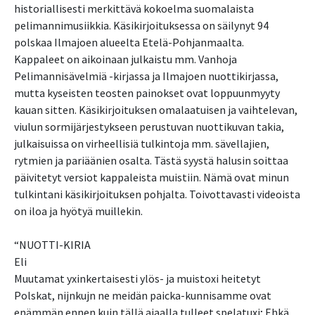
historiallisesti merkittävä kokoelma suomalaista
pelimannimusiikkia. Käsikirjoituksessa on säilynyt 94
polskaa Ilmajoen alueelta Etelä-Pohjanmaalta.
Kappaleet on aikoinaan julkaistu mm. Vanhoja
Pelimannisävelmiä -kirjassa ja Ilmajoen nuottikirjassa,
mutta kyseisten teosten painokset ovat loppuunmyyty
kauan sitten. Käsikirjoituksen omalaatuisen ja vaihtelevan,
viulun sormijärjestykseen perustuvan nuottikuvan takia,
julkaisuissa on virheellisiä tulkintoja mm. sävellajien,
rytmien ja pariäänien osalta. Tästä syystä halusin soittaa
päivitetyt versiot kappaleista muistiin. Nämä ovat minun
tulkintani käsikirjoituksen pohjalta. Toivottavasti videoista
on iloa ja hyötyä muillekin.
“NUOTTI-KIRIA
Eli
Muutamat yxinkertaisesti ylös- ja muistoxi heitetyt
Polskat, nijnkujn ne meidän paicka-kunnisamme ovat
enämmän ennen kujn tällä ajaalla tulleet spelatuxi; Ehkä