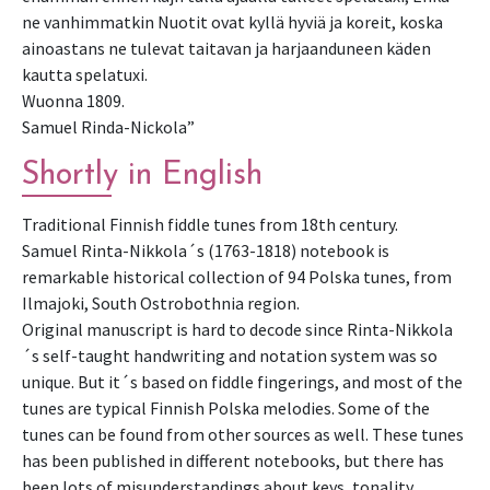
ne vanhimmatkin Nuotit ovat kyllä hyviä ja koreit, koska
ainoastans ne tulevat taitavan ja harjaanduneen käden
kautta spelatuxi.
Wuonna 1809.
Samuel Rinda-Nickola”
Shortly in English
Traditional Finnish fiddle tunes from 18th century.
Samuel Rinta-Nikkola´s (1763-1818) notebook is
remarkable historical collection of 94 Polska tunes, from
Ilmajoki, South Ostrobothnia region.
Original manuscript is hard to decode since Rinta-Nikkola
´s self-taught handwriting and notation system was so
unique. But it´s based on fiddle fingerings, and most of the
tunes are typical Finnish Polska melodies. Some of the
tunes can be found from other sources as well. These tunes
has been published in different notebooks, but there has
been lots of misunderstandings about keys, tonality,