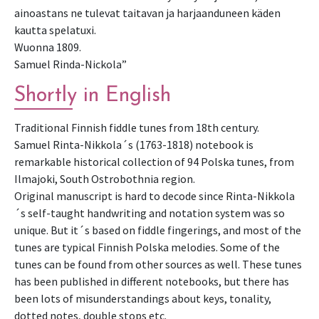
ainoastans ne tulevat taitavan ja harjaanduneen käden
kautta spelatuxi.
Wuonna 1809.
Samuel Rinda-Nickola”
Shortly in English
Traditional Finnish fiddle tunes from 18th century.
Samuel Rinta-Nikkola´s (1763-1818) notebook is
remarkable historical collection of 94 Polska tunes, from
Ilmajoki, South Ostrobothnia region.
Original manuscript is hard to decode since Rinta-Nikkola
´s self-taught handwriting and notation system was so
unique. But it´s based on fiddle fingerings, and most of the
tunes are typical Finnish Polska melodies. Some of the
tunes can be found from other sources as well. These tunes
has been published in different notebooks, but there has
been lots of misunderstandings about keys, tonality,
dotted notes, double stops etc.