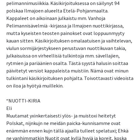
pelimannimusiikkia. Käsikirjoituksessa on säilynyt 94
polskaa Ilmajoen alueelta Etelä-Pohjanmaalta.
Kappaleet on aikoinaan julkaistu mm. Vanhoja
Pelimannisävelmiä -kirjassa ja Ilmajoen nuottikirjassa,
mutta kyseisten teosten painokset ovat loppuunmyyty
kauan sitten. Käsikirjoituksen omalaatuisen ja vaihtelevan,
viulun sormijärjestykseen perustuvan nuottikuvan takia,
julkaisuissa on virheellisiä tulkintoja mm. sävellajien,
rytmien ja pariäänien osalta. Tästä syystä halusin soittaa
päivitetyt versiot kappaleista muistiin. Nämä ovat minun
tulkintani käsikirjoituksen pohjalta. Toivottavasti videoista
on iloa ja hyötyä muillekin.
“NUOTTI-KIRIA
Eli
Muutamat yxinkertaisesti ylös- ja muistoxi heitetyt
Polskat, nijnkujn ne meidän paicka-kunnisamme ovat
enämmän ennen kujn tällä ajaalla tulleet spelatuxi; Ehkä
ne vanhimmatkin Nuotit ovat kyllä hyviä ja koreit, koska