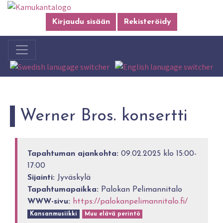
Kirjaudu sisään
Rekisteröidy
Werner Bros. konsertti
Tapahtuman ajankohta:
09.02.2025 klo 15:00-
17:00
Sijainti:
Jyväskylä
Tapahtumapaikka:
Palokan Pelimannitalo
WWW-sivu:
https://palokanpelimannitalo.fi/
Kansanmusiikki
Muu elävä perintö