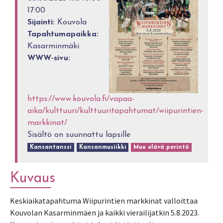
17:00
Sijainti:
Kouvola
Tapahtumapaikka:
Kasarminmäki
WWW-sivu:
https://www.kouvola.fi/vapaa-
aika/kulttuuri/kulttuuritapahtumat/wiipurintien-
markkinat/
Sisältö on suunnattu lapsille
Kansantanssi
Kansanmusiikki
Muu elävä perintö
Kuvaus
Keskiaikatapahtuma Wiipurintien markkinat valloittaa
Kouvolan Kasarminmäen ja kaikki vierailijatkin 5.8.2023.